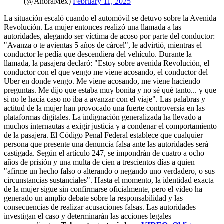
(@AhoraMex)
February 11, 2025
La situación escaló cuando el automóvil se detuvo sobre la Avenida
Revolución. La mujer entonces realizó una llamada a las
autoridades, alegando ser víctima de acoso por parte del conductor:
"Avanza o te avientas 5 años de cárcel", le advirtió, mientras el
conductor le pedía que descendiera del vehículo. Durante la
llamada, la pasajera declaró: "Estoy sobre avenida Revolución, el
conductor con el que vengo me viene acosando, el conductor del
Uber en donde vengo. Me viene acosando, me viene haciendo
preguntas. Me dijo que estaba muy bonita y no sé qué tanto... y que
si no le hacía caso no iba a avanzar con el viaje". Las palabras y
actitud de la mujer han provocado una fuerte controversia en las
plataformas digitales. La indignación generalizada ha llevado a
muchos internautas a exigir justicia y a condenar el comportamiento
de la pasajera. El Código Penal Federal establece que cualquier
persona que presente una denuncia falsa ante las autoridades será
castigada. Según el artículo 247, se impondrán de cuatro a ocho
años de prisión y una multa de cien a trescientos días a quien
"afirme un hecho falso o alterando o negando uno verdadero, o sus
circunstancias sustanciales". Hasta el momento, la identidad exacta
de la mujer sigue sin confirmarse oficialmente, pero el video ha
generado un amplio debate sobre la responsabilidad y las
consecuencias de realizar acusaciones falsas. Las autoridades
investigan el caso y determinarán las acciones legales