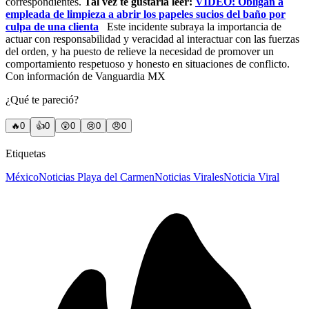
correspondientes.
Tal vez te gustaría leer:
VIDEO: Obligan a
empleada de limpieza a abrir los papeles sucios del baño por
culpa de una clienta
Este incidente subraya la importancia de
actuar con responsabilidad y veracidad al interactuar con las fuerzas
del orden, y ha puesto de relieve la necesidad de promover un
comportamiento respetuoso y honesto en situaciones de conflicto.
Con información de Vanguardia MX
¿Qué te pareció?
🔥
0
👍
0
😲
0
😢
0
😠
0
Etiquetas
México
Noticias Playa del Carmen
Noticias Virales
Noticia Viral