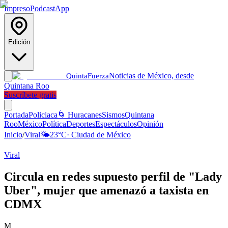
Impreso
Podcast
App
Edición
Noticias de México, desde
Quinta
Fuerza
Quintana Roo
Suscríbete gratis
Portada
Policiaca
🌀 Huracanes
Sismos
Quintana
Roo
México
Política
Deportes
Espectáculos
Opinión
Inicio
/
Viral
🌤️
23
°C
·
Ciudad de México
Viral
Circula en redes supuesto perfil de "Lady
Uber", mujer que amenazó a taxista en
CDMX
M