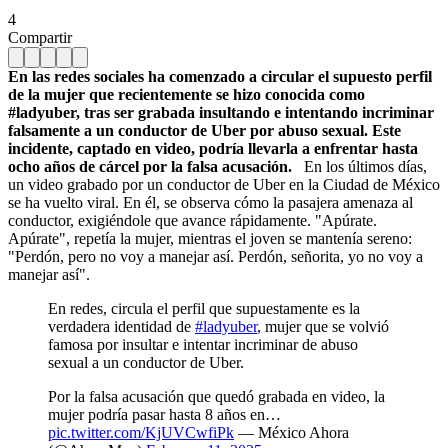
4
Compartir
En las redes sociales ha comenzado a circular el supuesto perfil
de la mujer que recientemente se hizo conocida como
#ladyuber, tras ser grabada insultando e intentando incriminar
falsamente a un conductor de Uber por abuso sexual. Este
incidente, captado en video, podría llevarla a enfrentar hasta
ocho años de cárcel por la falsa acusación.
En los últimos días,
un video grabado por un conductor de Uber en la Ciudad de México
se ha vuelto viral. En él, se observa cómo la pasajera amenaza al
conductor, exigiéndole que avance rápidamente. "Apúrate.
Apúrate", repetía la mujer, mientras el joven se mantenía sereno:
"Perdón, pero no voy a manejar así. Perdón, señorita, yo no voy a
manejar así".
En redes, circula el perfil que supuestamente es la
verdadera identidad de
#ladyuber
, mujer que se volvió
famosa por insultar e intentar incriminar de abuso
sexual a un conductor de Uber.
Por la falsa acusación que quedó grabada en video, la
mujer podría pasar hasta 8 años en…
pic.twitter.com/KjUVCwfiPk
— México Ahora