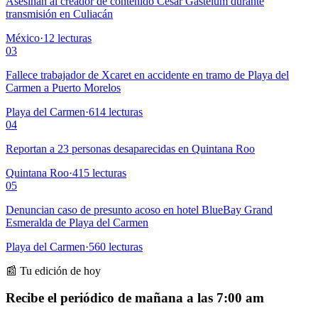
Asesinan al creador de contenido César Gastélum durante
transmisión en Culiacán
México
·
12
lecturas
03
Fallece trabajador de Xcaret en accidente en tramo de Playa del
Carmen a Puerto Morelos
Playa del Carmen
·
614
lecturas
04
Reportan a 23 personas desaparecidas en Quintana Roo
Quintana Roo
·
415
lecturas
05
Denuncian caso de presunto acoso en hotel BlueBay Grand
Esmeralda de Playa del Carmen
Playa del Carmen
·
560
lecturas
📰 Tu edición de hoy
Recibe el periódico de mañana a las 7:00 am