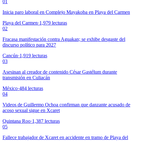
01
Inicia paro laboral en Complejo Mayakoba en Playa del Carmen
Playa del Carmen
·
1,979
lecturas
02
Fracasa manifestación contra Aguakan; se exhibe desgaste del
discurso político para 2027
Cancún
·
1,919
lecturas
03
Asesinan al creador de contenido César Gastélum durante
transmisión en Culiacán
México
·
484
lecturas
04
Videos de Guillermo Ochoa confirman que danzante acusado de
acoso sexual sigue en Xcaret
Quintana Roo
·
1,387
lecturas
05
Fallece trabajador de Xcaret en accidente en tramo de Playa del