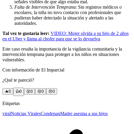
señales visibles de que algo estaba mal.
Falta de Intervención Temprana
: Sin registros médicos o
escolares, la niña no tuvo contacto con profesionales que
pudieran haber detectado la situación y alertado a las
autoridades.
Tal vez te gustaría leer:
VIDEO: Mujer olvida a su hijo de 2 años
en el Uber y llama al chofer para que se lo devuelva
Este caso resalta la importancia de la vigilancia comunitaria y la
intervención temprana para proteger a los niños en situaciones
vulnerables.
Con información de El Imparcial
¿Qué te pareció?
🔥
0
👍
0
😲
0
😢
0
😠
0
Etiquetas
viral
Noticias Virales
Condenan
Madre asesina a sus hijos