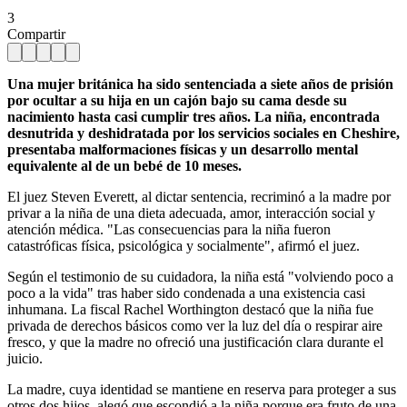
3
Compartir
Una mujer británica ha sido sentenciada a siete años de prisión
por ocultar a su hija en un cajón bajo su cama desde su
nacimiento hasta casi cumplir tres años. La niña, encontrada
desnutrida y deshidratada por los servicios sociales en Cheshire,
presentaba malformaciones físicas y un desarrollo mental
equivalente al de un bebé de 10 meses.
El juez Steven Everett, al dictar sentencia, recriminó a la madre por
privar a la niña de una dieta adecuada, amor, interacción social y
atención médica. "Las consecuencias para la niña fueron
catastróficas física, psicológica y socialmente", afirmó el juez.
Según el testimonio de su cuidadora, la niña está "volviendo poco a
poco a la vida" tras haber sido condenada a una existencia casi
inhumana. La fiscal Rachel Worthington destacó que la niña fue
privada de derechos básicos como ver la luz del día o respirar aire
fresco, y que la madre no ofreció una justificación clara durante el
juicio.
La madre, cuya identidad se mantiene en reserva para proteger a sus
otros dos hijos, alegó que escondió a la niña porque era fruto de una