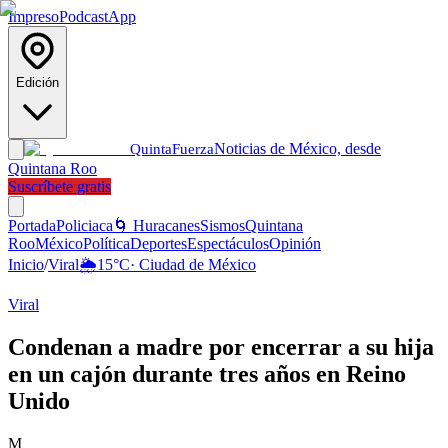
Impreso
Podcast
App
Edición
Noticias de México, desde
Quinta
Fuerza
Quintana Roo
Suscríbete gratis
Portada
Policiaca
🌀 Huracanes
Sismos
Quintana
Roo
México
Política
Deportes
Espectáculos
Opinión
Inicio
/
Viral
🌦️
15
°C
·
Ciudad de México
Viral
Condenan a madre por encerrar a su hija
en un cajón durante tres años en Reino
Unido
M