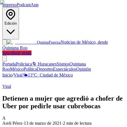
Impreso
Podcast
App
Edición
Noticias de México, desde
Quinta
Fuerza
Quintana Roo
Suscríbete gratis
Portada
Policiaca
🌀 Huracanes
Sismos
Quintana
Roo
México
Política
Deportes
Espectáculos
Opinión
Inicio
/
Viral
🌤️
13
°C
·
Ciudad de México
Viral
Detienen a mujer que agredió a chofer de
Uber por pedirle usar cubrebocas
A
Areli Pérez
·
13 de marzo de 2021
·
2
min de lectura