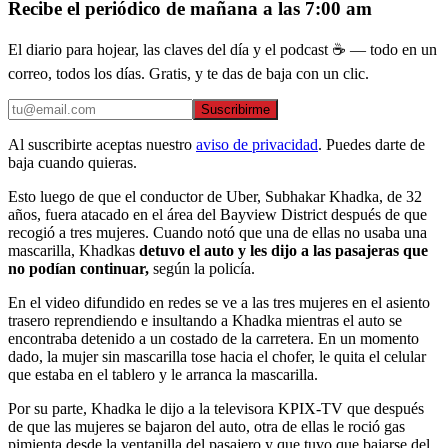
Recibe el periódico de mañana a las 7:00 am
El diario para hojear, las claves del día y el podcast ☕ — todo en un
correo, todos los días. Gratis, y te das de baja con un clic.
Suscribirme
Al suscribirte aceptas nuestro
aviso de privacidad
. Puedes darte de
baja cuando quieras.
Esto luego de que el conductor de Uber, Subhakar Khadka, de 32
años, fuera atacado en el área del Bayview District después de que
recogió a tres mujeres. Cuando notó que una de ellas no usaba una
mascarilla, Khadkas
detuvo el auto y les dijo a las pasajeras que
no podían continuar,
según la policía.
En el video difundido en redes se ve a las tres mujeres en el asiento
trasero reprendiendo e insultando a Khadka mientras el auto se
encontraba detenido a un costado de la carretera. En un momento
dado, la mujer sin mascarilla tose hacia el chofer, le quita el celular
que estaba en el tablero y le arranca la mascarilla.
Por su parte, Khadka le dijo a la televisora KPIX-TV que después
de que las mujeres se bajaron del auto, otra de ellas le roció gas
pimienta desde la ventanilla del pasajero y que tuvo que bajarse del