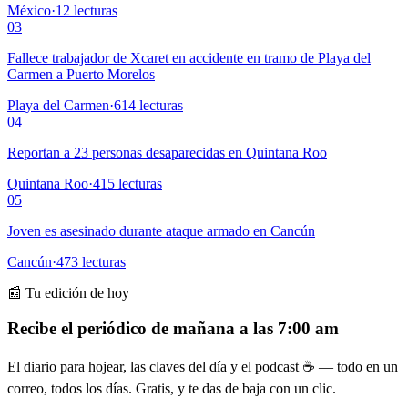
México
·
12
lecturas
03
Fallece trabajador de Xcaret en accidente en tramo de Playa del
Carmen a Puerto Morelos
Playa del Carmen
·
614
lecturas
04
Reportan a 23 personas desaparecidas en Quintana Roo
Quintana Roo
·
415
lecturas
05
Joven es asesinado durante ataque armado en Cancún
Cancún
·
473
lecturas
📰 Tu edición de hoy
Recibe el periódico de mañana a las 7:00 am
El diario para hojear, las claves del día y el podcast ☕ — todo en un
correo, todos los días. Gratis, y te das de baja con un clic.