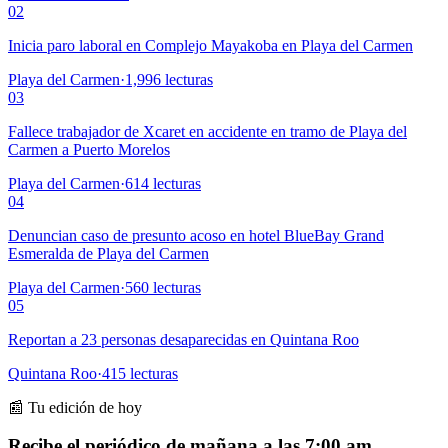
02
Inicia paro laboral en Complejo Mayakoba en Playa del Carmen
Playa del Carmen
·
1,996
lecturas
03
Fallece trabajador de Xcaret en accidente en tramo de Playa del
Carmen a Puerto Morelos
Playa del Carmen
·
614
lecturas
04
Denuncian caso de presunto acoso en hotel BlueBay Grand
Esmeralda de Playa del Carmen
Playa del Carmen
·
560
lecturas
05
Reportan a 23 personas desaparecidas en Quintana Roo
Quintana Roo
·
415
lecturas
📰 Tu edición de hoy
Recibe el periódico de mañana a las 7:00 am