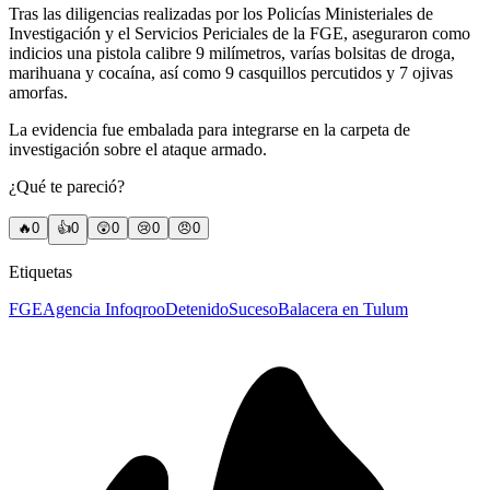
Tras las diligencias realizadas por los Policías Ministeriales de
Investigación y el Servicios Periciales de la FGE, aseguraron como
indicios una pistola calibre 9 milímetros, varías bolsitas de droga,
marihuana y cocaína, así como 9 casquillos percutidos y 7 ojivas
amorfas.
La evidencia fue embalada para integrarse en la carpeta de
investigación sobre el ataque armado.
¿Qué te pareció?
🔥
0
👍
0
😲
0
😢
0
😠
0
Etiquetas
FGE
Agencia Infoqroo
Detenido
Suceso
Balacera en Tulum