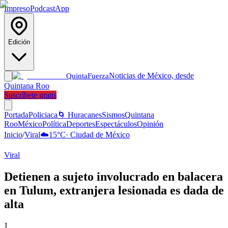
Impreso
Podcast
App
Edición
Noticias de México, desde
Quinta
Fuerza
Quintana Roo
Suscríbete gratis
Portada
Policiaca
🌀 Huracanes
Sismos
Quintana
Roo
México
Política
Deportes
Espectáculos
Opinión
Inicio
/
Viral
☁️
15
°C
·
Ciudad de México
Viral
Detienen a sujeto involucrado en balacera
en Tulum, extranjera lesionada es dada de
alta
J