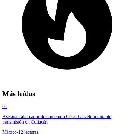
Más leídas
01
Asesinan al creador de contenido César Gastélum durante
transmisión en Culiacán
México
·
12
lecturas