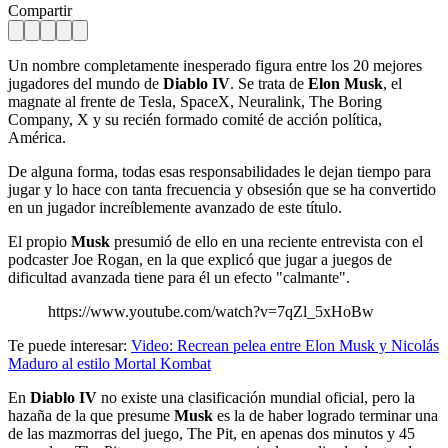
Compartir
Un nombre completamente inesperado figura entre los 20 mejores
jugadores del mundo de
Diablo IV
. Se trata de
Elon Musk
, el
magnate al frente de Tesla, SpaceX, Neuralink, The Boring
Company, X y su recién formado comité de acción política,
América.
De alguna forma, todas esas responsabilidades le dejan tiempo para
jugar y lo hace con tanta frecuencia y obsesión que se ha convertido
en un jugador increíblemente avanzado de este título.
El propio
Musk
presumió de ello en una reciente entrevista con el
podcaster Joe Rogan, en la que explicó que jugar a juegos de
dificultad avanzada tiene para él un efecto "calmante".
https://www.youtube.com/watch?v=7qZl_5xHoBw
Te puede interesar:
Video: Recrean pelea entre Elon Musk y Nicolás
Maduro al estilo Mortal Kombat
En
Diablo IV
no existe una clasificación mundial oficial, pero la
hazaña de la que presume
Musk
es la de haber logrado terminar una
de las mazmorras del juego, The Pit, en apenas dos minutos y 45