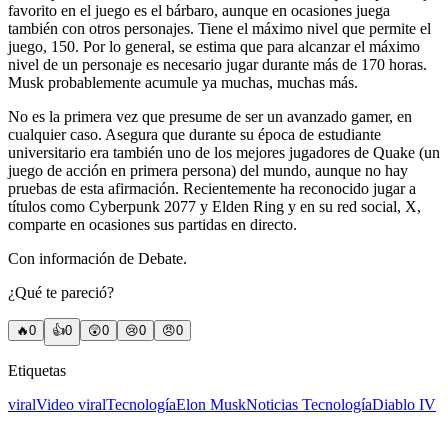
favorito en el juego es el bárbaro, aunque en ocasiones juega
también con otros personajes. Tiene el máximo nivel que permite el
juego, 150. Por lo general, se estima que para alcanzar el máximo
nivel de un personaje es necesario jugar durante más de 170 horas.
Musk probablemente acumule ya muchas, muchas más.
No es la primera vez que presume de ser un avanzado gamer, en
cualquier caso. Asegura que durante su época de estudiante
universitario era también uno de los mejores jugadores de Quake (un
juego de acción en primera persona) del mundo, aunque no hay
pruebas de esta afirmación. Recientemente ha reconocido jugar a
títulos como Cyberpunk 2077 y Elden Ring y en su red social, X,
comparte en ocasiones sus partidas en directo.
Con información de Debate.
¿Qué te pareció?
🔥
0
👍
0
😲
0
😢
0
😠
0
Etiquetas
viral
Video viral
Tecnología
Elon Musk
Noticias Tecnología
Diablo IV