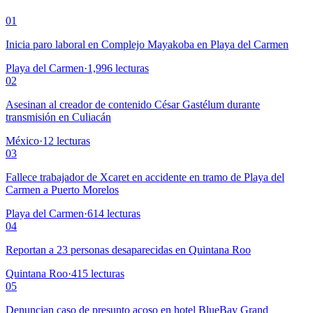
01
Inicia paro laboral en Complejo Mayakoba en Playa del Carmen
Playa del Carmen
·
1,996
lecturas
02
Asesinan al creador de contenido César Gastélum durante
transmisión en Culiacán
México
·
12
lecturas
03
Fallece trabajador de Xcaret en accidente en tramo de Playa del
Carmen a Puerto Morelos
Playa del Carmen
·
614
lecturas
04
Reportan a 23 personas desaparecidas en Quintana Roo
Quintana Roo
·
415
lecturas
05
Denuncian caso de presunto acoso en hotel BlueBay Grand