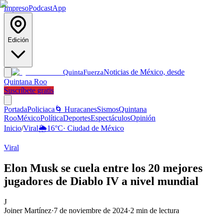
Impreso
Podcast
App
Edición
Noticias de México, desde
Quinta
Fuerza
Quintana Roo
Suscríbete gratis
Portada
Policiaca
🌀 Huracanes
Sismos
Quintana
Roo
México
Política
Deportes
Espectáculos
Opinión
Inicio
/
Viral
🌦️
16
°C
·
Ciudad de México
Viral
Elon Musk se cuela entre los 20 mejores
jugadores de Diablo IV a nivel mundial
J
Joiner Martínez
·
7 de noviembre de 2024
·
2
min de lectura