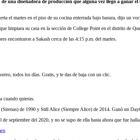
no de una diseñadora de producción que alguna vez llegó a ganar e
erta el martes en el piso de su cocina enterrada bajo basura, dijo un v
e limpiara su casa en la sección de College Point en el distrito de Quee
res encontraron a Sakash cerca de las 4:15 p.m. del martes.
rreo, todos los días. Gratis, y te das de baja con un clic.
ja cuando quieras.
 (Sirenas) de 1990 y Still Alice (Siempre Alice) de 2014. Ganó un Da
0 de septiembre del 2020, y no se supo de ella hasta ahora que fue hall
men