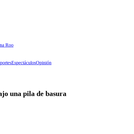
ana Roo
portes
Espectáculos
Opinión
jo una pila de basura