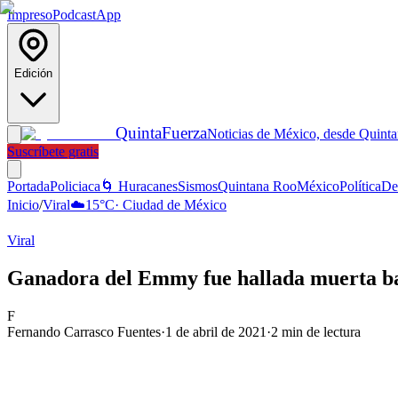
Impreso
Podcast
App
Edición
Quinta
Fuerza
Noticias de México, desde Quint
Suscríbete gratis
Portada
Policiaca
🌀 Huracanes
Sismos
Quintana Roo
México
Política
De
Inicio
/
Viral
☁️
15
°C
·
Ciudad de México
Viral
Ganadora del Emmy fue hallada muerta ba
F
Fernando Carrasco Fuentes
·
1 de abril de 2021
·
2
min de lectura