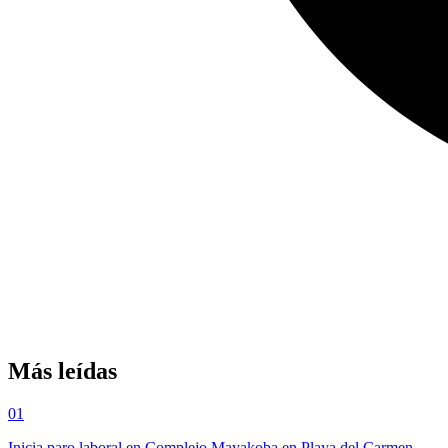
Más leídas
01
Inicia paro laboral en Complejo Mayakoba en Playa del Carmen