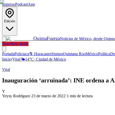
Impreso
Podcast
App
Edición
Quinta
Fuerza
Noticias de México, desde Quint
Suscríbete gratis
Portada
Policiaca
🌀 Huracanes
Sismos
Quintana Roo
México
Política
De
Inicio
/
Viral
🌤️
14
°C
·
Ciudad de México
Viral
Inauguración ‘arruinada’: INE ordena a 
Y
Yeysy Rodríguez
·
23 de marzo de 2022
·
1
min de lectura