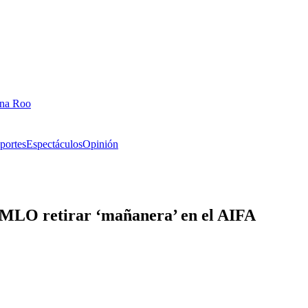
ana Roo
portes
Espectáculos
Opinión
AMLO retirar ‘mañanera’ en el AIFA