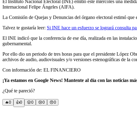
El Instituto Nacional Electoral (INE) emitió este miércoles una medid
Internacional Felipe Ángeles (AIFA).
La Comisión de Quejas y Denuncias del órgano electoral estimó que el
Talvez te gustaría leer:
Si INE hace un esfuerzo se logrará consulta
El INE indicó que la conferencia de ese día, realizada en las instala
gubernamental.
Por ello dio un periodo de tres horas para que el presidente López Obr
archivos de audio, audiovisuales y/o versiones estenográficas de la co
Con información de: EL FINANCIERO
¡Ya estamos en Google News! Mantente al día con las noticias má
¿Qué te pareció?
🔥
0
👍
0
😲
0
😢
0
😠
0