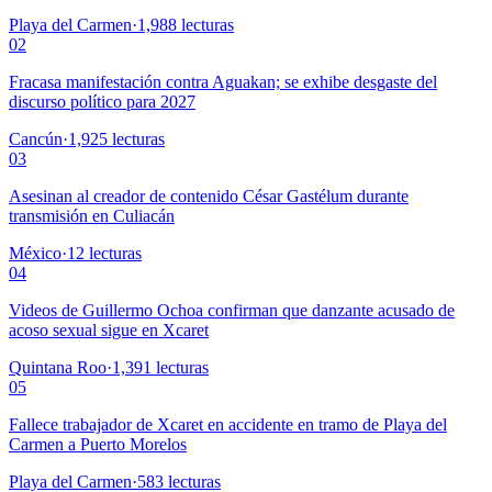
Playa del Carmen
·
1,988
lecturas
02
Fracasa manifestación contra Aguakan; se exhibe desgaste del
discurso político para 2027
Cancún
·
1,925
lecturas
03
Asesinan al creador de contenido César Gastélum durante
transmisión en Culiacán
México
·
12
lecturas
04
Videos de Guillermo Ochoa confirman que danzante acusado de
acoso sexual sigue en Xcaret
Quintana Roo
·
1,391
lecturas
05
Fallece trabajador de Xcaret en accidente en tramo de Playa del
Carmen a Puerto Morelos
Playa del Carmen
·
583
lecturas