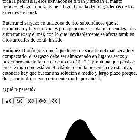
toda la península, esos lixiviados se filtran y afectan el manto
freático, el agua que se bebe, al igual que la del mar, además de los
arrecifes de coral.
Enterrar el sargazo en una zona de ríos subterráneos que se
comunican y hay constantes precipitaciones contamina cenotes, ríos
subterráneos y el mar, con lo que inevitablemente se afecta también
a los arrecifes de coral, insistió.
Enríquez Domínguez opinó que luego de sacarlo del mar, secarlo y
compactarlo, el sargazo debe ser almacenado en lugares secos y
posteriormente tratar de darle un uso útil. “El problema que persiste
en este momento está en el Atlántico con la presencia de esta alga,
entonces hay que buscar una solución a medio y largo plazo porque,
de lo contrario, se va a estar enterrando por años”.
¿Qué te pareció?
🔥
0
👍
0
😲
0
😢
0
😠
0