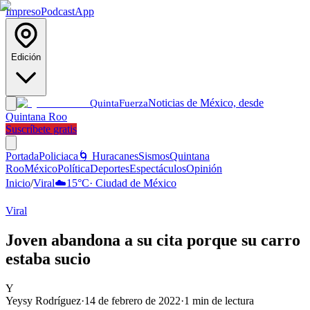
Impreso
Podcast
App
Edición
Noticias de México, desde
Quinta
Fuerza
Quintana Roo
Suscríbete gratis
Portada
Policiaca
🌀 Huracanes
Sismos
Quintana
Roo
México
Política
Deportes
Espectáculos
Opinión
Inicio
/
Viral
☁️
15
°C
·
Ciudad de México
Viral
Joven abandona a su cita porque su carro
estaba sucio
Y
Yeysy Rodríguez
·
14 de febrero de 2022
·
1
min de lectura