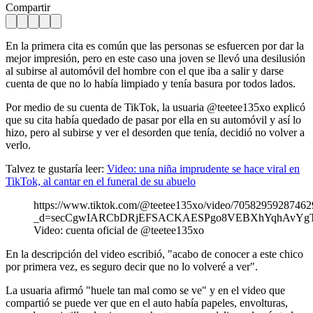
Compartir
En la primera cita es común que las personas se esfuercen por dar la
mejor impresión, pero en este caso una joven se llevó una desilusión
al subirse al automóvil del hombre con el que iba a salir y darse
cuenta de que no lo había limpiado y tenía basura por todos lados.
Por medio de su cuenta de TikTok, la usuaria @teetee135xo explicó
que su cita había quedado de pasar por ella en su automóvil y así lo
hizo, pero al subirse y ver el desorden que tenía, decidió no volver a
verlo.
Talvez te gustaría leer:
Video: una niña imprudente se hace viral en
TikTok, al cantar en el funeral de su abuelo
https://www.tiktok.com/@teetee135xo/video/7058295928746
_d=secCgwIARCbDRjEFSACKAESPgo8VEBXhYqhAvYgTKs%2
Video: cuenta oficial de @teetee135xo
En la descripción del video escribió, "acabo de conocer a este chico
por primera vez, es seguro decir que no lo volveré a ver".
La usuaria afirmó "huele tan mal como se ve" y en el video que
compartió se puede ver que en el auto había papeles, envolturas,