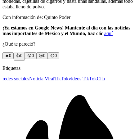
monedas, cajetillas de cigarros y hasta unas sandalias, además todo
estaba lleno de polvo.
Con información de: Quinto Poder
¡Ya estamos en Google News! Mantente al día con las noticias
más importantes de México y el Mundo, haz clic
aquí
¿Qué te pareció?
🔥
0
👍
0
😲
0
😢
0
😠
0
Etiquetas
redes sociales
Noticia Viral
TikTok
videos TikTok
Cita