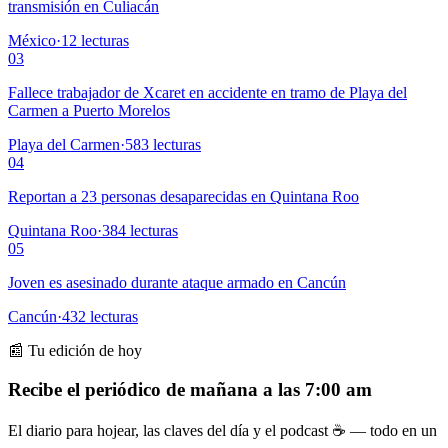
transmisión en Culiacán
México
·
12
lecturas
03
Fallece trabajador de Xcaret en accidente en tramo de Playa del
Carmen a Puerto Morelos
Playa del Carmen
·
583
lecturas
04
Reportan a 23 personas desaparecidas en Quintana Roo
Quintana Roo
·
384
lecturas
05
Joven es asesinado durante ataque armado en Cancún
Cancún
·
432
lecturas
📰 Tu edición de hoy
Recibe el periódico de mañana a las 7:00 am
El diario para hojear, las claves del día y el podcast ☕ — todo en un