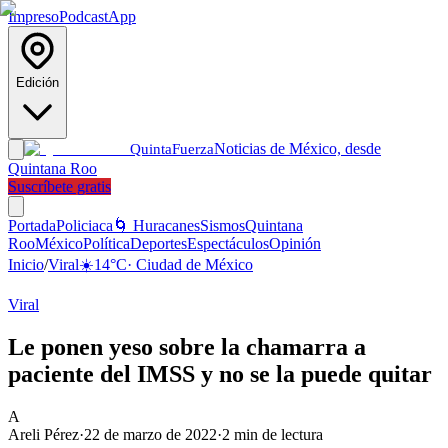
Impreso
Podcast
App
Edición
Noticias de México, desde
Quinta
Fuerza
Quintana Roo
Suscríbete gratis
Portada
Policiaca
🌀 Huracanes
Sismos
Quintana
Roo
México
Política
Deportes
Espectáculos
Opinión
Inicio
/
Viral
☀️
14
°C
·
Ciudad de México
Viral
Le ponen yeso sobre la chamarra a
paciente del IMSS y no se la puede quitar
A
Areli Pérez
·
22 de marzo de 2022
·
2
min de lectura