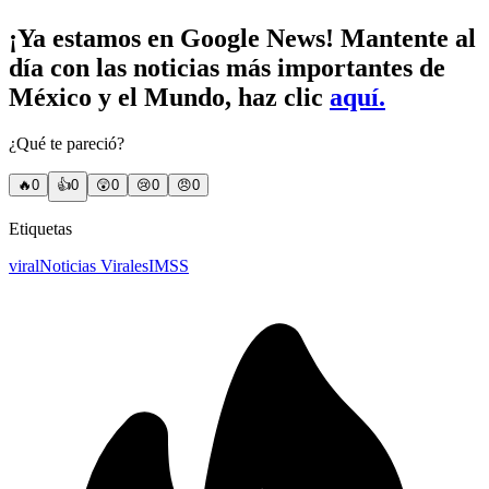
¡Ya estamos en Google News! Mantente al
día con las noticias más importantes de
México y el Mundo, haz clic
aquí.
¿Qué te pareció?
🔥
0
👍
0
😲
0
😢
0
😠
0
Etiquetas
viral
Noticias Virales
IMSS