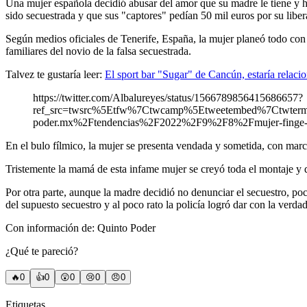
Una mujer española decidió abusar del amor que su madre le tiene y ha
sido secuestrada y que sus "captores" pedían 50 mil euros por su liber
Según medios oficiales de Tenerife, España, la mujer planeó todo con
familiares del novio de la falsa secuestrada.
Talvez te gustaría leer:
El sport bar "Sugar" de Cancún, estaría relaci
https://twitter.com/Albalureyes/status/1566789856415686657?
ref_src=twsrc%5Etfw%7Ctwcamp%5Etweetembed%7Ctwter
poder.mx%2Ftendencias%2F2022%2F9%2F8%2Fmujer-finge-secu
En el bulo fílmico, la mujer se presenta vendada y sometida, con marc
Tristemente la mamá de esta infame mujer se creyó toda el montaje y dec
Por otra parte, aunque la madre decidió no denunciar el secuestro, poc
del supuesto secuestro y al poco rato la policía logró dar con la verda
Con información de: Quinto Poder
¿Qué te pareció?
🔥
0
👍
0
😲
0
😢
0
😠
0
Etiquetas