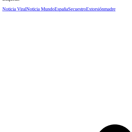
Noticia Viral
Noticia Mundo
España
Secuestro
Extorsión
madre