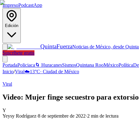
Impreso
Podcast
App
Edición
Quinta
Fuerza
Noticias de México, desde Quint
Suscríbete gratis
Portada
Policiaca
🌀 Huracanes
Sismos
Quintana Roo
México
Política
De
Inicio
/
Viral
☁️
13
°C
·
Ciudad de México
Viral
Video: Mujer finge secuestro para extorsi
Y
Yeysy Rodríguez
·
8 de septiembre de 2022
·
2
min de lectura