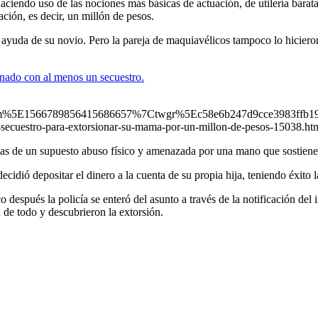
ciendo uso de las nociones más básicas de actuación, de utilería barat
ación, es decir, un millón de pesos.
 ayuda de su novio. Pero la pareja de maquiavélicos tampoco lo hicieron
onado con al menos un secuestro.
m%5E1566789856415686657%7Ctwgr%5Ec58e6b247d9cce3983ffb19
estro-para-extorsionar-su-mama-por-un-millon-de-pesos-15038.ht
as de un supuesto abuso físico y amenazada por una mano que sostiene un
idió depositar el dinero a la cuenta de su propia hija, teniendo éxito l
o después la policía se enteró del asunto a través de la notificación de
d de todo y descubrieron la extorsión.