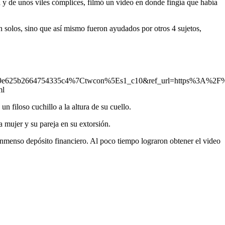
a y de unos viles cómplices, filmó un video en donde fingía que había
 solos, sino que así mismo fueron ayudados por otros 4 sujetos,
e625b2664754335c4%7Ctwcon%5Es1_c10&ref_url=https%3A%2F%
ml
 filoso cuchillo a la altura de su cuello.
a mujer y su pareja en su extorsión.
l inmenso depósito financiero. Al poco tiempo lograron obtener el video