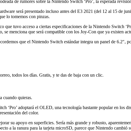
odeada de rumores sobre la Nintendo Switch ‘Pro’, la esperada revisión
rdware será presentado incluso antes del E3 2021 (del 12 al 15 de juni
r que lo tomemos con pinzas.
co que tuvo acceso a ciertas especificaciones de la Nintendo Switch ‘Pro
o, se menciona que será compatible con los Joy-Con que ya existen act
. Recordemos que el Nintendo Switch estándar integra un panel de 6.2″, p
rreo, todos los días. Gratis, y te das de baja con un clic.
ja cuando quieras.
ch ‘Pro’ adoptará el OLED, una tecnología bastante popular en los disp
esentación del color.
orar su apoyo en superficies. Sería más grande y robusto, aparentement
ecto a la ranura para la tarjeta microSD, parece que Nintendo cambió su 