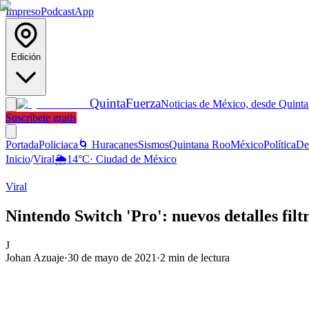
Impreso
Podcast
App
Edición
Quinta
Fuerza
Noticias de México, desde Quint
Suscríbete gratis
Portada
Policiaca
🌀 Huracanes
Sismos
Quintana Roo
México
Política
De
Inicio
/
Viral
🌦️
14
°C
·
Ciudad de México
Viral
Nintendo Switch 'Pro': nuevos detalles filt
J
Johan Azuaje
·
30 de mayo de 2021
·
2
min de lectura