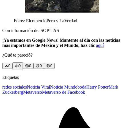
Fotos: ElcomercioPeru y LaVerdad
Con información de: SOPITAS
¡Ya estamos en Google News! Mantente al día con las noticias
más importantes de México y el Mundo, haz clic
aquí
¿Qué te pareció?
🔥
0
👍
0
😲
0
😢
0
😠
0
Etiquetas
redes sociales
Noticia Viral
Noticia Mundo
boda
Harry Potter
Mark
Zuckerberg
Metaverso
Metaverso de Facebook