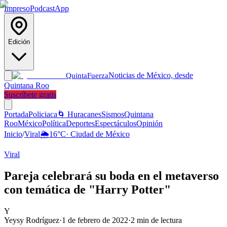
Impreso
Podcast
App
Edición
Noticias de México, desde
Quinta
Fuerza
Quintana Roo
Suscríbete gratis
Portada
Policiaca
🌀 Huracanes
Sismos
Quintana
Roo
México
Política
Deportes
Espectáculos
Opinión
Inicio
/
Viral
🌦️
16
°C
·
Ciudad de México
Viral
Pareja celebrará su boda en el metaverso
con temática de "Harry Potter"
Y
Yeysy Rodríguez
·
1 de febrero de 2022
·
2
min de lectura