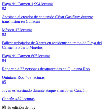
Playa del Carmen
·
1,994
lecturas
02
Asesinan al creador de contenido César Gastélum durante
transmisión en Culiacán
México
·
12
lecturas
03
Fallece trabajador de Xcaret en accidente en tramo de Playa del
Carmen a Puerto Morelos
Playa del Carmen
·
605
lecturas
04
Reportan a 23 personas desaparecidas en Quintana Roo
Quintana Roo
·
408
lecturas
05
Joven es asesinado durante ataque armado en Cancún
Cancún
·
462
lecturas
📰 Tu edición de hoy