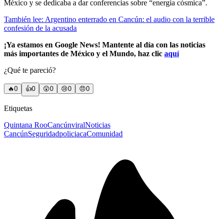
México y se dedicaba a dar conferencias sobre “energía cósmica”.
También lee: Argentino enterrado en Cancún: el audio con la terrible
confesión de la acusada
¡Ya estamos en Google News! Mantente al día con las noticias
más importantes de México y el Mundo, haz clic
aquí
¿Qué te pareció?
🔥
0
👍
0
😲
0
😢
0
😠
0
Etiquetas
Quintana Roo
Cancún
viral
Noticias
Cancún
Seguridad
policiaca
Comunidad