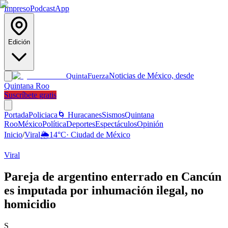
Impreso
Podcast
App
Edición
Noticias de México, desde
Quinta
Fuerza
Quintana Roo
Suscríbete gratis
Portada
Policiaca
🌀 Huracanes
Sismos
Quintana
Roo
México
Política
Deportes
Espectáculos
Opinión
Inicio
/
Viral
🌦️
14
°C
·
Ciudad de México
Viral
Pareja de argentino enterrado en Cancún
es imputada por inhumación ilegal, no
homicidio
S