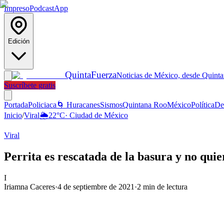
Impreso
Podcast
App
Edición
Quinta
Fuerza
Noticias de México, desde Quint
Suscríbete gratis
Portada
Policiaca
🌀 Huracanes
Sismos
Quintana Roo
México
Política
De
Inicio
/
Viral
🌦️
22
°C
·
Ciudad de México
Viral
Perrita es rescatada de la basura y no quie
I
Iriamna Caceres
·
4 de septiembre de 2021
·
2
min de lectura