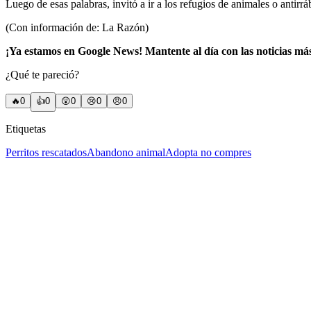
Luego de esas palabras, invitó a ir a los refugios de animales o antirr
(Con información de: La Razón)
¡Ya estamos en Google News! Mantente al día con las noticias má
¿Qué te pareció?
🔥
0
👍
0
😲
0
😢
0
😠
0
Etiquetas
Perritos rescatados
Abandono animal
Adopta no compres