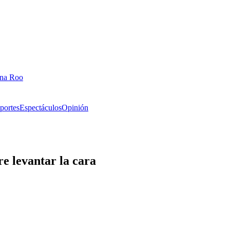
ana Roo
portes
Espectáculos
Opinión
re levantar la cara