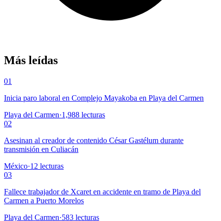
Más leídas
01
Inicia paro laboral en Complejo Mayakoba en Playa del Carmen
Playa del Carmen
·
1,988
lecturas
02
Asesinan al creador de contenido César Gastélum durante
transmisión en Culiacán
México
·
12
lecturas
03
Fallece trabajador de Xcaret en accidente en tramo de Playa del
Carmen a Puerto Morelos
Playa del Carmen
·
583
lecturas