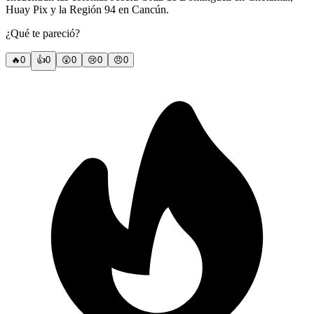
Huay Pix y la Región 94 en Cancún.
¿Qué te pareció?
🔥
0
👍
0
😲
0
😢
0
😠
0