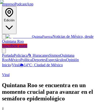
Impreso
Podcast
App
Edición
Noticias de México, desde
Quinta
Fuerza
Quintana Roo
Suscríbete gratis
Portada
Policiaca
🌀 Huracanes
Sismos
Quintana
Roo
México
Política
Deportes
Espectáculos
Opinión
Inicio
/
Viral
🌦️
14
°C
·
Ciudad de México
Viral
Quintana Roo se encuentra en un
momento crucial para avanzar en el
semáforo epidemiológico
J