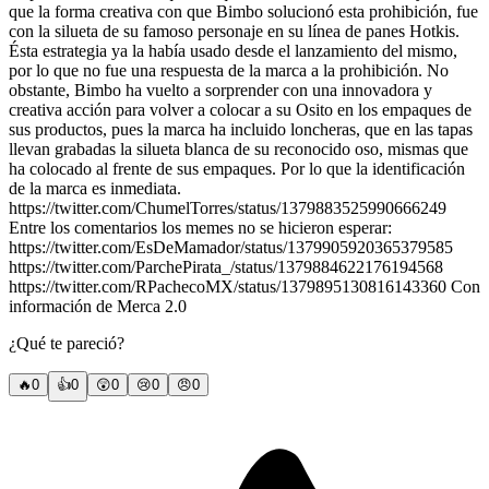
que la forma creativa con que Bimbo solucionó esta prohibición, fue
con la silueta de su famoso personaje en su línea de panes Hotkis.
Ésta estrategia ya la había usado desde el lanzamiento del mismo,
por lo que no fue una respuesta de la marca a la prohibición. No
obstante, Bimbo ha vuelto a sorprender con una innovadora y
creativa acción para volver a colocar a su Osito en los empaques de
sus productos, pues la marca ha incluido loncheras, que en las tapas
llevan grabadas la silueta blanca de su reconocido oso, mismas que
ha colocado al frente de sus empaques. Por lo que la identificación
de la marca es inmediata.
https://twitter.com/ChumelTorres/status/1379883525990666249
Entre los comentarios los memes no se hicieron esperar:
https://twitter.com/EsDeMamador/status/1379905920365379585
https://twitter.com/ParchePirata_/status/1379884622176194568
https://twitter.com/RPachecoMX/status/1379895130816143360 Con
información de Merca 2.0
¿Qué te pareció?
🔥
0
👍
0
😲
0
😢
0
😠
0