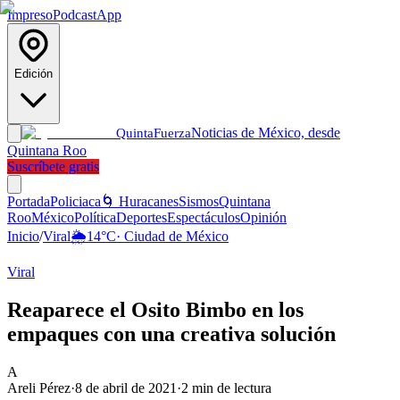
Impreso
Podcast
App
Edición
Noticias de México, desde
Quinta
Fuerza
Quintana Roo
Suscríbete gratis
Portada
Policiaca
🌀 Huracanes
Sismos
Quintana
Roo
México
Política
Deportes
Espectáculos
Opinión
Inicio
/
Viral
🌦️
14
°C
·
Ciudad de México
Viral
Reaparece el Osito Bimbo en los
empaques con una creativa solución
A
Areli Pérez
·
8 de abril de 2021
·
2
min de lectura