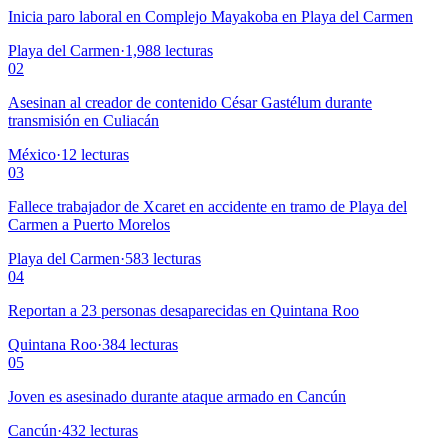
Inicia paro laboral en Complejo Mayakoba en Playa del Carmen
Playa del Carmen
·
1,988
lecturas
02
Asesinan al creador de contenido César Gastélum durante
transmisión en Culiacán
México
·
12
lecturas
03
Fallece trabajador de Xcaret en accidente en tramo de Playa del
Carmen a Puerto Morelos
Playa del Carmen
·
583
lecturas
04
Reportan a 23 personas desaparecidas en Quintana Roo
Quintana Roo
·
384
lecturas
05
Joven es asesinado durante ataque armado en Cancún
Cancún
·
432
lecturas