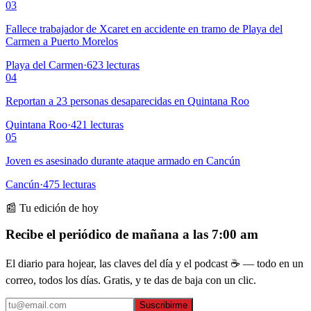
03
Fallece trabajador de Xcaret en accidente en tramo de Playa del
Carmen a Puerto Morelos
Playa del Carmen
·
623
lecturas
04
Reportan a 23 personas desaparecidas en Quintana Roo
Quintana Roo
·
421
lecturas
05
Joven es asesinado durante ataque armado en Cancún
Cancún
·
475
lecturas
📰 Tu edición de hoy
Recibe el periódico de mañana a las 7:00 am
El diario para hojear, las claves del día y el podcast ☕ — todo en un
correo, todos los días. Gratis, y te das de baja con un clic.
Suscribirme