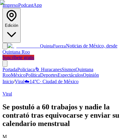
Impreso
Podcast
App
Edición
Noticias de México, desde
Quinta
Fuerza
Quintana Roo
Suscríbete gratis
Portada
Policiaca
🌀 Huracanes
Sismos
Quintana
Roo
México
Política
Deportes
Espectáculos
Opinión
Inicio
/
Viral
☁️
14
°C
·
Ciudad de México
Viral
Se postuló a 60 trabajos y nadie la
contrató tras equivocarse y enviar su
calendario menstrual
M