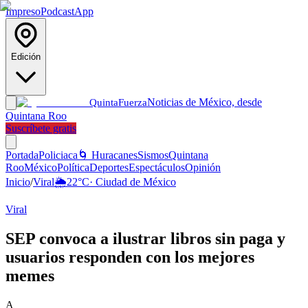
Impreso
Podcast
App
Edición
Noticias de México, desde
Quinta
Fuerza
Quintana Roo
Suscríbete gratis
Portada
Policiaca
🌀 Huracanes
Sismos
Quintana
Roo
México
Política
Deportes
Espectáculos
Opinión
Inicio
/
Viral
🌦️
22
°C
·
Ciudad de México
Viral
SEP convoca a ilustrar libros sin paga y
usuarios responden con los mejores
memes
A