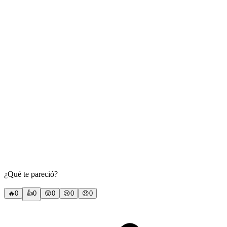
¿Qué te pareció?
🔥
0
👍
0
😲
0
😢
0
😠
0