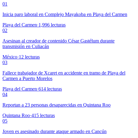
01
Inicia paro laboral en Complejo Mayakoba en Playa del Carmen
Playa del Carmen
·
1,996
lecturas
02
Asesinan al creador de contenido César Gastélum durante
transmisión en Culiacán
México
·
12
lecturas
03
Fallece trabajador de Xcaret en accidente en tramo de Playa del
Carmen a Puerto Morelos
Playa del Carmen
·
614
lecturas
04
Reportan a 23 personas desaparecidas en Quintana Roo
Quintana Roo
·
415
lecturas
05
Joven es asesinado durante ataque armado en Cancún