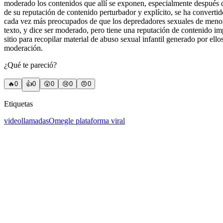
moderado los contenidos que allí se exponen, especialmente después d
de su reputación de contenido perturbador y explícito, se ha converti
cada vez más preocupados de que los depredadores sexuales de menores
texto, y dice ser moderado, pero tiene una reputación de contenido im
sitio para recopilar material de abuso sexual infantil generado por el
moderación.
¿Qué te pareció?
🔥
0
👍
0
😲
0
😢
0
😠
0
Etiquetas
videollamadas
Omegle plataforma viral