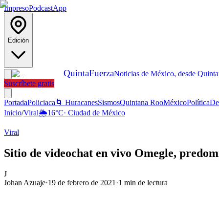
Impreso
Podcast
App
Edición
Quinta
Fuerza
Noticias de México, desde Quint
Suscríbete gratis
Portada
Policiaca
🌀 Huracanes
Sismos
Quintana Roo
México
Política
De
Inicio
/
Viral
🌦️
16
°C
·
Ciudad de México
Viral
Sitio de videochat en vivo Omegle, predom
J
Johan Azuaje
·
19 de febrero de 2021
·
1
min de lectura