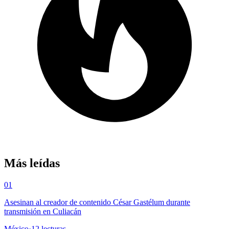
Más leídas
01
Asesinan al creador de contenido César Gastélum durante
transmisión en Culiacán
México
·
12
lecturas