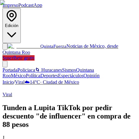
Impreso
Podcast
App
Edición
Noticias de México, desde
Quinta
Fuerza
Quintana Roo
Suscríbete gratis
Portada
Policiaca
🌀 Huracanes
Sismos
Quintana
Roo
México
Política
Deportes
Espectáculos
Opinión
Inicio
/
Viral
☁️
14
°C
·
Ciudad de México
Viral
Tunden a Lupita TikTok por pedir
descuento "de influencer" en compra de
88 pesos
J