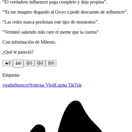
“El verdadero influencer paga completo y deja propina”.
“Ya me imagino llegando al Oxxo a pedir descuento de influencer”.
“Las redes nunca perdonan este tipo de momentos”.
“Terminó saliendo más caro el meme que la cuenta”.
Con información de Milenio.
¿Qué te pareció?
🔥
0
👍
0
😲
0
😢
0
😠
0
Etiquetas
viral
influencer
Noticias Viral
Lupita TikTok