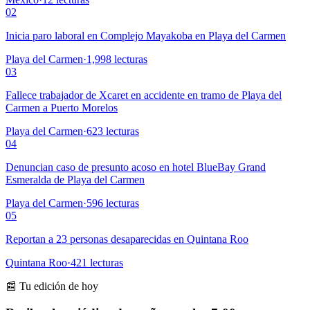
02
Inicia paro laboral en Complejo Mayakoba en Playa del Carmen
Playa del Carmen
·
1,998
lecturas
03
Fallece trabajador de Xcaret en accidente en tramo de Playa del
Carmen a Puerto Morelos
Playa del Carmen
·
623
lecturas
04
Denuncian caso de presunto acoso en hotel BlueBay Grand
Esmeralda de Playa del Carmen
Playa del Carmen
·
596
lecturas
05
Reportan a 23 personas desaparecidas en Quintana Roo
Quintana Roo
·
421
lecturas
📰 Tu edición de hoy