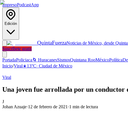
Impreso
Podcast
App
Edición
Quinta
Fuerza
Noticias de México, desde Quint
Suscríbete gratis
Portada
Policiaca
🌀 Huracanes
Sismos
Quintana Roo
México
Política
De
Inicio
/
Viral
☀️
13
°C
·
Ciudad de México
Viral
Una joven fue arrollada por un conductor
J
Johan Azuaje
·
12 de febrero de 2021
·
1
min de lectura