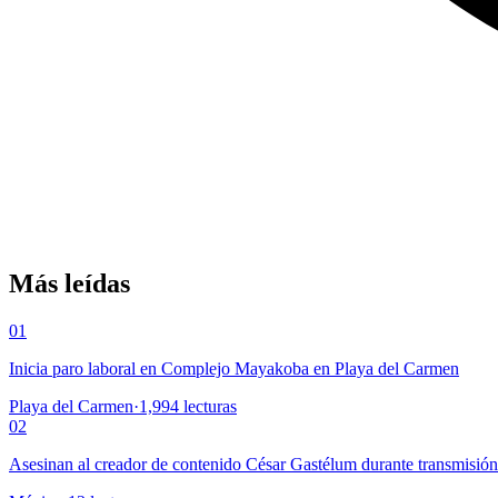
Más leídas
01
Inicia paro laboral en Complejo Mayakoba en Playa del Carmen
Playa del Carmen
·
1,994
lecturas
02
Asesinan al creador de contenido César Gastélum durante transmisió