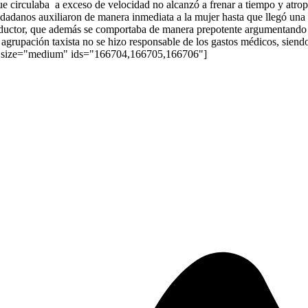
ue circulaba a exceso de velocidad no alcanzó a frenar a tiempo y atrop
udadanos auxiliaron de manera inmediata a la mujer hasta que llegó una 
nductor, que además se comportaba de manera prepotente argumentando q
 agrupación taxista no se hizo responsable de los gastos médicos, siend
lery size="medium" ids="166704,166705,166706"]