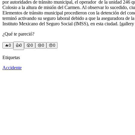
por autoridades de tránsito municipal, el operador de la unidad 246 q
Colosio a la altura de misión del Carmen. Al observar lo sucedido, ci
Elementos de tránsito municipal procedieron con la detención del co
terminó activando su seguro laboral debido a que la aseguradora de la
Instituto Mexicano del Seguro Social (IMSS), en esta ciudad. [gal
¿Qué te pareció?
🔥
0
👍
0
😲
0
😢
0
😠
0
Etiquetas
Accidente