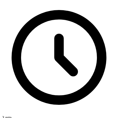
3
min