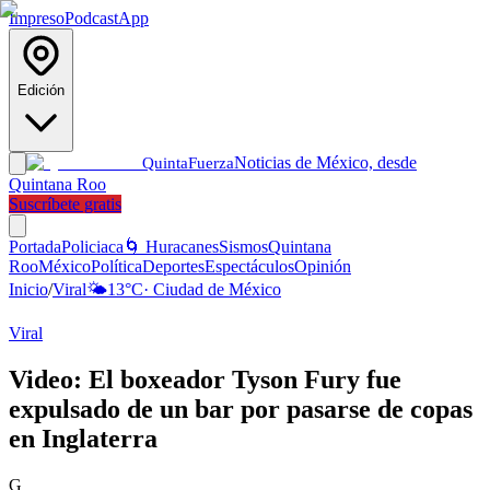
Impreso
Podcast
App
Edición
Noticias de México, desde
Quinta
Fuerza
Quintana Roo
Suscríbete gratis
Portada
Policiaca
🌀 Huracanes
Sismos
Quintana
Roo
México
Política
Deportes
Espectáculos
Opinión
Inicio
/
Viral
🌤️
13
°C
·
Ciudad de México
Viral
Video: El boxeador Tyson Fury fue
expulsado de un bar por pasarse de copas
en Inglaterra
G