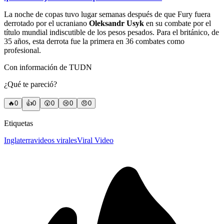
La noche de copas tuvo lugar semanas después de que Fury fuera
derrotado por el ucraniano
Oleksandr Usyk
en su combate por el
título mundial indiscutible de los pesos pesados. Para el británico, de
35 años, esta derrota fue la primera en 36 combates como
profesional.
Con información de TUDN
¿Qué te pareció?
🔥
0
👍
0
😲
0
😢
0
😠
0
Etiquetas
Inglaterra
videos virales
Viral Video