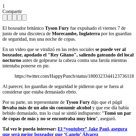
1
Compartir
El boxeador británico
Tyson Fury
fue expulsado el viernes 7 de
junio de una discoteca de
Morecambe, Inglaterra
por los guardias
de seguridad, tras una noche de copas.
En un video que se viralizó en las redes sociales
se puede ver al
boxeador, apodado el "Rey Gitano", saliendo gateando del local
nocturno
antes de golpearse la cabeza contra una farola mientras
intentaba ponerse en pie.
https://twitter.com/HappyPunch/status/1800323344123736118
Al parecer, los guardias de seguridad le pidieron que se fuera al
considerar que estaba demasiado ebrio.
Por su parte, un representante de
Tyson Fury
dijo que el púgil
llevaba más de un año sin consumir alcohol
y que ese día había
bebido demasiado, tras lo cual se sintió indispuesto: "
Tomó un par
de copas de más y no se encontraba muy bien
", aseguró.
Tal vez le pueda interesar:
El “youtuber” Jake Paul, asegura
que será mejor boxeador que ‘Canelo’ Álvarez