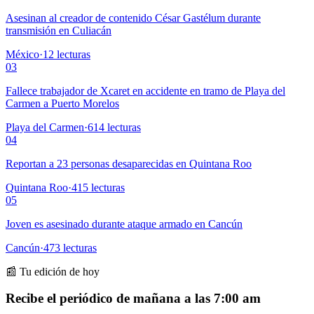
Asesinan al creador de contenido César Gastélum durante
transmisión en Culiacán
México
·
12
lecturas
03
Fallece trabajador de Xcaret en accidente en tramo de Playa del
Carmen a Puerto Morelos
Playa del Carmen
·
614
lecturas
04
Reportan a 23 personas desaparecidas en Quintana Roo
Quintana Roo
·
415
lecturas
05
Joven es asesinado durante ataque armado en Cancún
Cancún
·
473
lecturas
📰 Tu edición de hoy
Recibe el periódico de mañana a las 7:00 am