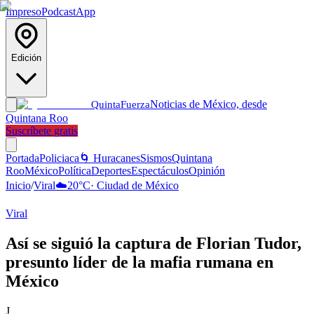
Impreso
Podcast
App
Edición
Noticias de México, desde
Quinta
Fuerza
Quintana Roo
Suscríbete gratis
Portada
Policiaca
🌀 Huracanes
Sismos
Quintana
Roo
México
Política
Deportes
Espectáculos
Opinión
Inicio
/
Viral
☁️
20
°C
·
Ciudad de México
Viral
Así se siguió la captura de Florian Tudor,
presunto líder de la mafia rumana en
México
J