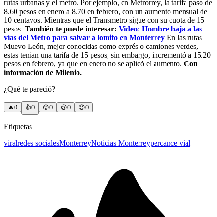
rutas urbanas y el metro. Por ejemplo, en Metrorrey, la tarifa pasó de
8.60 pesos en enero a 8.70 en febrero, con un aumento mensual de
10 centavos. Mientras que el Transmetro sigue con su cuota de 15
pesos.
También te puede interesar:
Video: Hombre baja a las
vías del Metro para salvar a lomito en Monterrey
En las rutas
Muevo León, mejor conocidas como exprés o camiones verdes,
estas tenían una tarifa de 15 pesos, sin embargo, incrementó a 15.20
pesos en febrero, ya que en enero no se aplicó el aumento.
Con
información de Milenio.
¿Qué te pareció?
🔥
0
👍
0
😲
0
😢
0
😠
0
Etiquetas
viral
redes sociales
Monterrey
Noticias Monterrey
percance vial