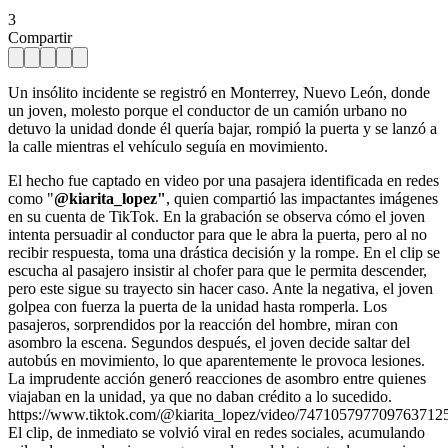
3
Compartir
Un insólito incidente se registró en Monterrey, Nuevo León, donde
un joven, molesto porque el conductor de un camión urbano no
detuvo la unidad donde él quería bajar, rompió la puerta y se lanzó a
la calle mientras el vehículo seguía en movimiento.
El hecho fue captado en video por una pasajera identificada en redes
como "
@kiarita_lopez"
, quien compartió las impactantes imágenes
en su cuenta de TikTok. En la grabación se observa cómo el joven
intenta persuadir al conductor para que le abra la puerta, pero al no
recibir respuesta, toma una drástica decisión y la rompe. En el clip se
escucha al pasajero insistir al chofer para que le permita descender,
pero este sigue su trayecto sin hacer caso. Ante la negativa, el joven
golpea con fuerza la puerta de la unidad hasta romperla. Los
pasajeros, sorprendidos por la reacción del hombre, miran con
asombro la escena. Segundos después, el joven decide saltar del
autobús en movimiento, lo que aparentemente le provoca lesiones.
La imprudente acción generó reacciones de asombro entre quienes
viajaban en la unidad, ya que no daban crédito a lo sucedido.
https://www.tiktok.com/@kiarita_lopez/video/747105797709763712
El clip, de inmediato se volvió viral en redes sociales, acumulando