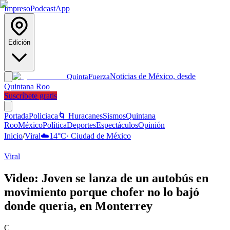
Impreso
Podcast
App
Edición
Noticias de México, desde
Quinta
Fuerza
Quintana Roo
Suscríbete gratis
Portada
Policiaca
🌀 Huracanes
Sismos
Quintana
Roo
México
Política
Deportes
Espectáculos
Opinión
Inicio
/
Viral
☁️
14
°C
·
Ciudad de México
Viral
Video: Joven se lanza de un autobús en
movimiento porque chofer no lo bajó
donde quería, en Monterrey
C