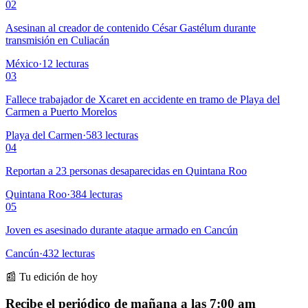
02
Asesinan al creador de contenido César Gastélum durante
transmisión en Culiacán
México
·
12
lecturas
03
Fallece trabajador de Xcaret en accidente en tramo de Playa del
Carmen a Puerto Morelos
Playa del Carmen
·
583
lecturas
04
Reportan a 23 personas desaparecidas en Quintana Roo
Quintana Roo
·
384
lecturas
05
Joven es asesinado durante ataque armado en Cancún
Cancún
·
432
lecturas
📰 Tu edición de hoy
Recibe el periódico de mañana a las 7:00 am