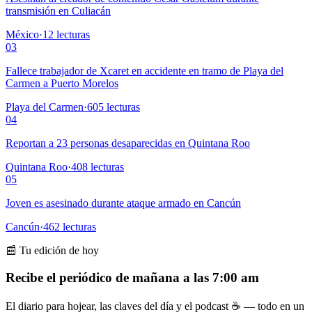
transmisión en Culiacán
México
·
12
lecturas
03
Fallece trabajador de Xcaret en accidente en tramo de Playa del
Carmen a Puerto Morelos
Playa del Carmen
·
605
lecturas
04
Reportan a 23 personas desaparecidas en Quintana Roo
Quintana Roo
·
408
lecturas
05
Joven es asesinado durante ataque armado en Cancún
Cancún
·
462
lecturas
📰 Tu edición de hoy
Recibe el periódico de mañana a las 7:00 am
El diario para hojear, las claves del día y el podcast ☕ — todo en un