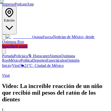
Impreso
Podcast
App
Edición
Noticias de México, desde
Quinta
Fuerza
Quintana Roo
Suscríbete gratis
Portada
Policiaca
🌀 Huracanes
Sismos
Quintana
Roo
México
Política
Deportes
Espectáculos
Opinión
Inicio
/
Viral
🌤️
21
°C
·
Ciudad de México
Viral
Video: La increíble reacción de un niño
que recibió mil pesos del ratón de los
dientes
L