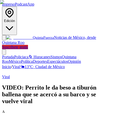
Impreso
Podcast
App
Edición
Noticias de México, desde
Quinta
Fuerza
Quintana Roo
Suscríbete gratis
Portada
Policiaca
🌀 Huracanes
Sismos
Quintana
Roo
México
Política
Deportes
Espectáculos
Opinión
Inicio
/
Viral
🌤️
13
°C
·
Ciudad de México
Viral
VIDEO: Perrito le da beso a tiburón
ballena que se acercó a su barco y se
vuelve viral
A