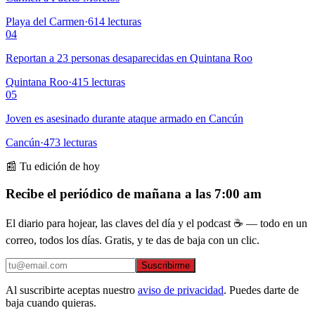
Playa del Carmen
·
614
lecturas
04
Reportan a 23 personas desaparecidas en Quintana Roo
Quintana Roo
·
415
lecturas
05
Joven es asesinado durante ataque armado en Cancún
Cancún
·
473
lecturas
📰 Tu edición de hoy
Recibe el periódico de mañana a las 7:00 am
El diario para hojear, las claves del día y el podcast ☕ — todo en un
correo, todos los días. Gratis, y te das de baja con un clic.
Suscribirme
Al suscribirte aceptas nuestro
aviso de privacidad
. Puedes darte de
baja cuando quieras.