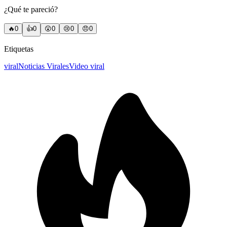
¿Qué te pareció?
🔥
0
👍
0
😲
0
😢
0
😠
0
Etiquetas
viral
Noticias Virales
Video viral