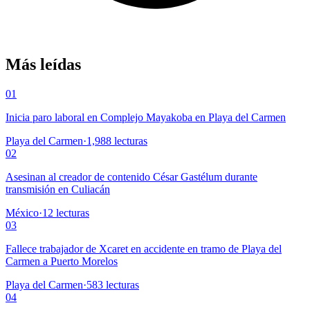
Más leídas
01
Inicia paro laboral en Complejo Mayakoba en Playa del Carmen
Playa del Carmen
·
1,988
lecturas
02
Asesinan al creador de contenido César Gastélum durante
transmisión en Culiacán
México
·
12
lecturas
03
Fallece trabajador de Xcaret en accidente en tramo de Playa del
Carmen a Puerto Morelos
Playa del Carmen
·
583
lecturas
04