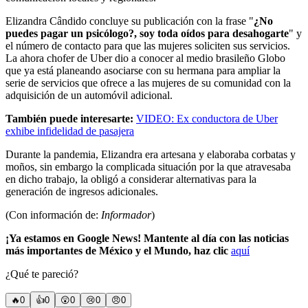
Elizandra Cândido concluye su publicación con la frase "
¿No
puedes pagar un psicólogo?, soy toda oídos para desahogarte
" y
el número de contacto para que las mujeres soliciten sus servicios.
La ahora chofer de Uber dio a conocer al medio brasileño Globo
que ya está planeando asociarse con su hermana para ampliar la
serie de servicios que ofrece a las mujeres de su comunidad con la
adquisición de un automóvil adicional.
También puede interesarte:
VIDEO: Ex conductora de Uber
exhibe infidelidad de pasajera
Durante la pandemia, Elizandra era artesana y elaboraba corbatas y
moños, sin embargo la complicada situación por la que atravesaba
en dicho trabajo, la obligó a considerar alternativas para la
generación de ingresos adicionales.
(Con información de:
Informador
)
¡Ya estamos en Google News! Mantente al día con las noticias
más importantes de México y el Mundo, haz clic
aquí
¿Qué te pareció?
🔥
0
👍
0
😲
0
😢
0
😠
0