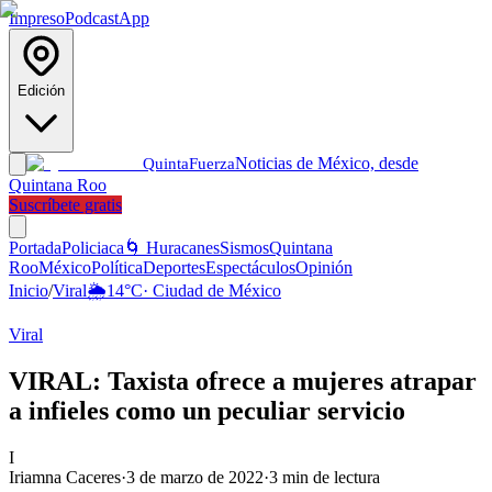
Impreso
Podcast
App
Edición
Noticias de México, desde
Quinta
Fuerza
Quintana Roo
Suscríbete gratis
Portada
Policiaca
🌀 Huracanes
Sismos
Quintana
Roo
México
Política
Deportes
Espectáculos
Opinión
Inicio
/
Viral
🌦️
14
°C
·
Ciudad de México
Viral
VIRAL: Taxista ofrece a mujeres atrapar
a infieles como un peculiar servicio
I
Iriamna Caceres
·
3 de marzo de 2022
·
3
min de lectura