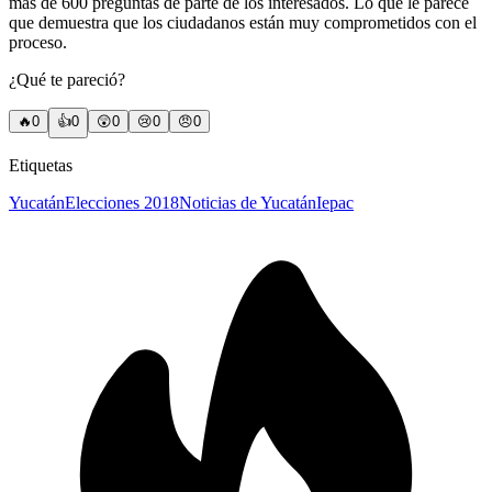
más de 600 preguntas de parte de los interesados. Lo que le parece
que demuestra que los ciudadanos están muy comprometidos con el
proceso.
¿Qué te pareció?
🔥
0
👍
0
😲
0
😢
0
😠
0
Etiquetas
Yucatán
Elecciones 2018
Noticias de Yucatán
Iepac