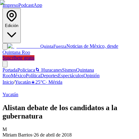
Impreso
Podcast
App
Edición
Noticias de México, desde
Quinta
Fuerza
Quintana Roo
Suscríbete gratis
Portada
Policiaca
🌀 Huracanes
Sismos
Quintana
Roo
México
Política
Deportes
Espectáculos
Opinión
Inicio
/
Yucatán
☀️
25
°C
·
Mérida
Yucatán
Alistan debate de los candidatos a la
gubernatura
M
Miriam Barrios
·
26 de abril de 2018