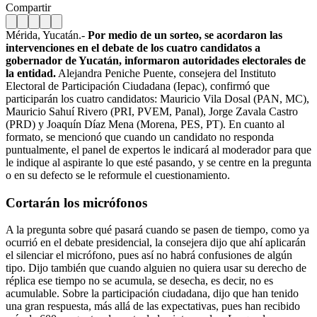
Compartir
Mérida, Yucatán.-
Por medio de un sorteo, se acordaron las
intervenciones en el debate de los cuatro candidatos a
gobernador de Yucatán, informaron autoridades electorales de
la entidad.
Alejandra Peniche Puente, consejera del Instituto
Electoral de Participación Ciudadana (Iepac), confirmó que
participarán los cuatro candidatos: Mauricio Vila Dosal (PAN, MC),
Mauricio Sahuí Rivero (PRI, PVEM, Panal), Jorge Zavala Castro
(PRD) y Joaquín Díaz Mena (Morena, PES, PT). En cuanto al
formato, se mencionó que cuando un candidato no responda
puntualmente, el panel de expertos le indicará al moderador para que
le indique al aspirante lo que esté pasando, y se centre en la pregunta
o en su defecto se le reformule el cuestionamiento.
Cortarán los micrófonos
A la pregunta sobre qué pasará cuando se pasen de tiempo, como ya
ocurrió en el debate presidencial, la consejera dijo que ahí aplicarán
el silenciar el micrófono, pues así no habrá confusiones de algún
tipo. Dijo también que cuando alguien no quiera usar su derecho de
réplica ese tiempo no se acumula, se desecha, es decir, no es
acumulable. Sobre la participación ciudadana, dijo que han tenido
una gran respuesta, más allá de las expectativas, pues han recibido