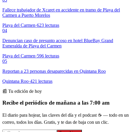
Fallece trabajador de Xcaret en accidente en tramo de Playa del
Carmen a Puerto Morelos
Playa del Carmen
·
623
lecturas
04
Denuncian caso de presunto acoso en hotel BlueBay Grand
Esmeralda de Playa del Carmen
Playa del Carmen
·
596
lecturas
05
Reportan a 23 personas desaparecidas en Quintana Roo
Quintana Roo
·
421
lecturas
📰 Tu edición de hoy
Recibe el periódico de mañana a las 7:00 am
El diario para hojear, las claves del día y el podcast ☕ — todo en un
correo, todos los días. Gratis, y te das de baja con un clic.