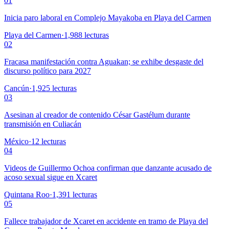
01
Inicia paro laboral en Complejo Mayakoba en Playa del Carmen
Playa del Carmen
·
1,988
lecturas
02
Fracasa manifestación contra Aguakan; se exhibe desgaste del
discurso político para 2027
Cancún
·
1,925
lecturas
03
Asesinan al creador de contenido César Gastélum durante
transmisión en Culiacán
México
·
12
lecturas
04
Videos de Guillermo Ochoa confirman que danzante acusado de
acoso sexual sigue en Xcaret
Quintana Roo
·
1,391
lecturas
05
Fallece trabajador de Xcaret en accidente en tramo de Playa del