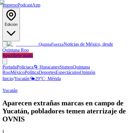
Impreso
Podcast
App
Edición
Noticias de México, desde
Quinta
Fuerza
Quintana Roo
Suscríbete gratis
Portada
Policiaca
🌀 Huracanes
Sismos
Quintana
Roo
México
Política
Deportes
Espectáculos
Opinión
Inicio
/
Yucatán
🌤️
29
°C
·
Mérida
Yucatán
Aparecen extrañas marcas en campo de
Yucatán, pobladores temen aterrizaje de
OVNIS
I