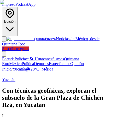
Impreso
Podcast
App
Edición
Noticias de México, desde
Quinta
Fuerza
Quintana Roo
Suscríbete gratis
Portada
Policiaca
🌀 Huracanes
Sismos
Quintana
Roo
México
Política
Deportes
Espectáculos
Opinión
Inicio
/
Yucatán
🌦️
28
°C
·
Mérida
Yucatán
Con técnicas geofísicas, exploran el
subsuelo de la Gran Plaza de Chichén
Itzá, en Yucatán
I