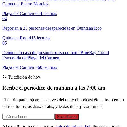
Carmen a Puerto Morelos
Playa del Carmen
·
614
lecturas
04
Reportan a 23 personas desaparecidas en Quintana Roo
Quintana Roo
·
415
lecturas
05
Denuncian caso de presunto acoso en hotel BlueBay Grand
Esmeralda de Playa del Carmen
Playa del Carmen
·
560
lecturas
📰 Tu edición de hoy
Recibe el periódico de mañana a las 7:00 am
El diario para hojear, las claves del día y el podcast ☕ — todo en un
correo, todos los días. Gratis, y te das de baja con un clic.
Suscribirme
Al suscribirte aceptas nuestro
aviso de privacidad
. Puedes darte de