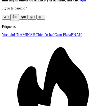
más importantes de México y el Mundo, haz clic
aquí
¿Qué te pareció?
🔥
0
👍
0
😲
0
😢
0
😠
0
Etiquetas
Yucatán
UNAM
INAH
Chichén Itzá
Gran Plaza
ENAH