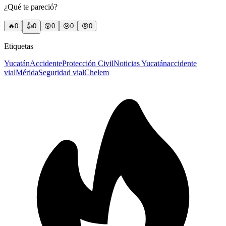
¿Qué te pareció?
🔥
0
👍
0
😲
0
😢
0
😠
0
Etiquetas
Yucatán
Accidente
Protección Civil
Noticias Yucatán
accidente
vial
Mérida
Seguridad vial
Chelem