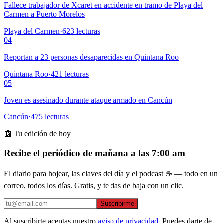
Fallece trabajador de Xcaret en accidente en tramo de Playa del
Carmen a Puerto Morelos
Playa del Carmen
·
623
lecturas
04
Reportan a 23 personas desaparecidas en Quintana Roo
Quintana Roo
·
421
lecturas
05
Joven es asesinado durante ataque armado en Cancún
Cancún
·
475
lecturas
📰 Tu edición de hoy
Recibe el periódico de mañana a las 7:00 am
El diario para hojear, las claves del día y el podcast ☕ — todo en un
correo, todos los días. Gratis, y te das de baja con un clic.
Suscribirme
Al suscribirte aceptas nuestro
aviso de privacidad
. Puedes darte de