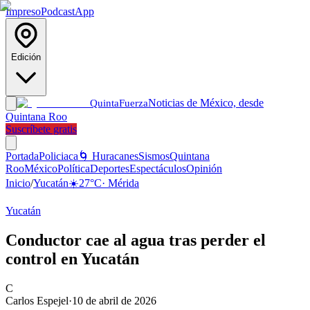
Impreso
Podcast
App
Edición
Noticias de México, desde
Quinta
Fuerza
Quintana Roo
Suscríbete gratis
Portada
Policiaca
🌀 Huracanes
Sismos
Quintana
Roo
México
Política
Deportes
Espectáculos
Opinión
Inicio
/
Yucatán
☀️
27
°C
·
Mérida
Yucatán
Conductor cae al agua tras perder el
control en Yucatán
C
Carlos Espejel
·
10 de abril de 2026