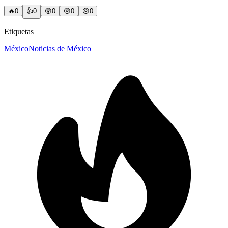
🔥
0
👍
0
😲
0
😢
0
😠
0
Etiquetas
México
Noticias de México