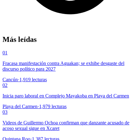
Más leídas
01
Fracasa manifestación contra Aguakan; se exhibe desgaste del
discurso político para 2027
Cancún
·
1,919
lecturas
02
Inicia paro laboral en Complejo Mayakoba en Playa del Carmen
Playa del Carmen
·
1,979
lecturas
03
Videos de Guillermo Ochoa confirman que danzante acusado de
acoso sexual sigue en Xcaret
Quintana Roo
·
1,387
lecturas