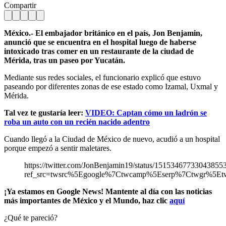
Compartir
México.- El embajador británico en el país, Jon Benjamin,
anunció que se encuentra en el hospital luego de haberse
intoxicado tras comer en un restaurante de la ciudad de
Mérida, tras un paseo por Yucatán.
Mediante sus redes sociales, el funcionario explicó que estuvo
paseando por diferentes zonas de ese estado como Izamal, Uxmal y
Mérida.
Tal vez te gustaría leer:
VIDEO: Captan cómo un ladrón se
roba un auto con un recién nacido adentro
Cuando llegó a la Ciudad de México de nuevo, acudió a un hospital
porque empezó a sentir maletares.
https://twitter.com/JonBenjamin19/status/15153467733043855
ref_src=twsrc%5Egoogle%7Ctwcamp%5Eserp%7Ctwgr%5Et
¡Ya estamos en Google News! Mantente al día con las noticias
más importantes de México y el Mundo, haz clic
aquí
¿Qué te pareció?