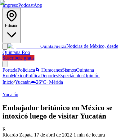
Impreso
Podcast
App
Edición
Noticias de México, desde
Quinta
Fuerza
Quintana Roo
Suscríbete gratis
Portada
Policiaca
🌀 Huracanes
Sismos
Quintana
Roo
México
Política
Deportes
Espectáculos
Opinión
Inicio
/
Yucatán
☁️
26
°C
·
Mérida
Yucatán
Embajador británico en México se
intoxicó luego de visitar Yucatán
R
Ricardo Zapata
·
17 de abril de 2022
·
1
min de lectura