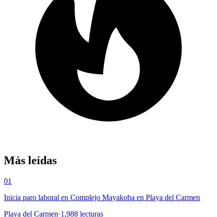
Más leídas
01
Inicia paro laboral en Complejo Mayakoba en Playa del Carmen
Playa del Carmen
·
1,988
lecturas