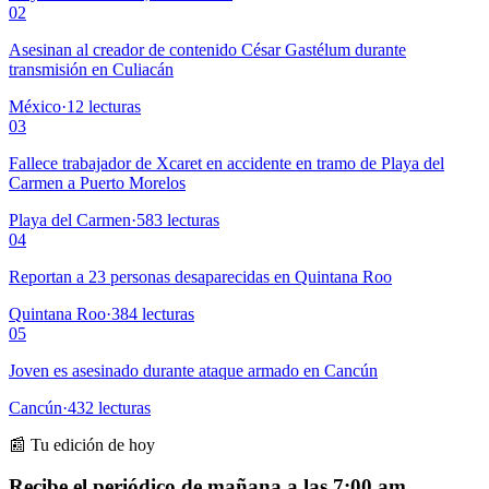
02
Asesinan al creador de contenido César Gastélum durante
transmisión en Culiacán
México
·
12
lecturas
03
Fallece trabajador de Xcaret en accidente en tramo de Playa del
Carmen a Puerto Morelos
Playa del Carmen
·
583
lecturas
04
Reportan a 23 personas desaparecidas en Quintana Roo
Quintana Roo
·
384
lecturas
05
Joven es asesinado durante ataque armado en Cancún
Cancún
·
432
lecturas
📰 Tu edición de hoy
Recibe el periódico de mañana a las 7:00 am