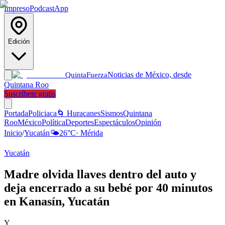
Impreso
Podcast
App
Edición
Noticias de México, desde
Quinta
Fuerza
Quintana Roo
Suscríbete gratis
Portada
Policiaca
🌀 Huracanes
Sismos
Quintana
Roo
México
Política
Deportes
Espectáculos
Opinión
Inicio
/
Yucatán
🌤️
26
°C
·
Mérida
Yucatán
Madre olvida llaves dentro del auto y
deja encerrado a su bebé por 40 minutos
en Kanasín, Yucatán
Y