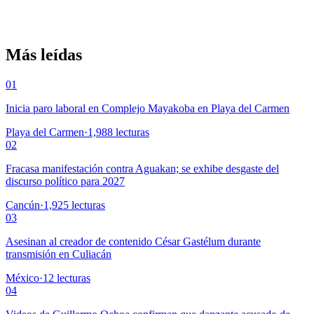
Más leídas
01
Inicia paro laboral en Complejo Mayakoba en Playa del Carmen
Playa del Carmen
·
1,988
lecturas
02
Fracasa manifestación contra Aguakan; se exhibe desgaste del
discurso político para 2027
Cancún
·
1,925
lecturas
03
Asesinan al creador de contenido César Gastélum durante
transmisión en Culiacán
México
·
12
lecturas
04