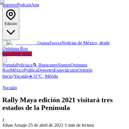
Impreso
Podcast
App
Edición
Noticias de México, desde
Quinta
Fuerza
Quintana Roo
Suscríbete gratis
Portada
Policiaca
🌀 Huracanes
Sismos
Quintana
Roo
México
Política
Deportes
Espectáculos
Opinión
Inicio
/
Yucatán
☀️
31
°C
·
Mérida
Yucatán
Rally Maya edición 2021 visitará tres
estados de la Península
J
Johan Azuaje
·
25 de abril de 2021
·
1
min de lectura