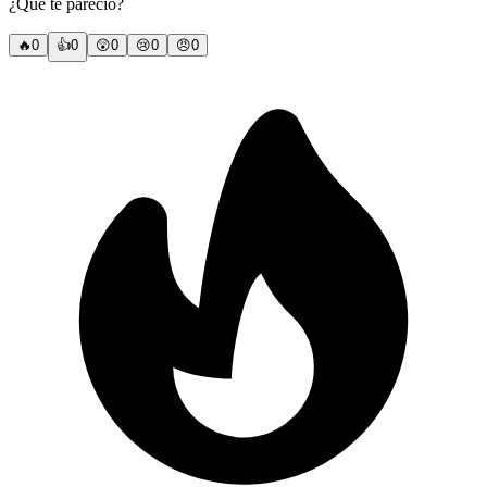
¿Qué te pareció?
🔥
0
👍
0
😲
0
😢
0
😠
0