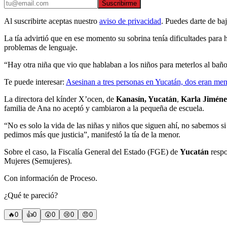
Suscribirme
Al suscribirte aceptas nuestro
aviso de privacidad
. Puedes darte de ba
La tía advirtió que en ese momento su sobrina tenía dificultades para 
problemas de lenguaje.
“Hay otra niña que vio que hablaban a los niños para meterlos al baño,
Te puede interesar:
Asesinan a tres personas en Yucatán, dos eran me
La directora del kínder X’ocen, de
Kanasín, Yucatán
,
Karla Jiméne
familia de Ana no aceptó y cambiaron a la pequeña de escuela.
“No es solo la vida de las niñas y niños que siguen ahí, no sabemos si
pedimos más que justicia”, manifestó la tía de la menor.
Sobre el caso, la Fiscalía General del Estado (FGE) de
Yucatán
respo
Mujeres (Semujeres).
Con información de Proceso.
¿Qué te pareció?
🔥
0
👍
0
😲
0
😢
0
😠
0