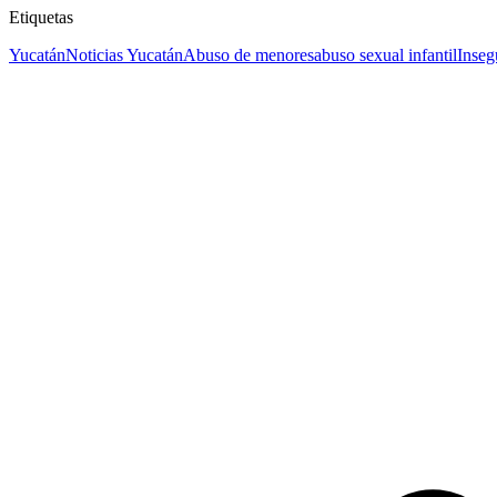
Etiquetas
Yucatán
Noticias Yucatán
Abuso de menores
abuso sexual infantil
Inseg