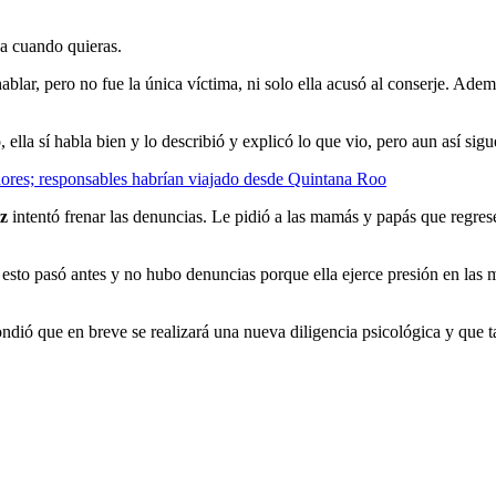
ja cuando quieras.
hablar, pero no fue la única víctima, ni solo ella acusó al conserje. Ad
 ella sí habla bien y lo describió y explicó lo que vio, pero aun así si
nores; responsables habrían viajado desde Quintana Roo
z
intentó frenar las denuncias. Le pidió a las mamás y papás que regre
 esto pasó antes y no hubo denuncias porque ella ejerce presión en las 
ndió que en breve se realizará una nueva diligencia psicológica y que 