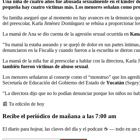
Una niña de cuatro años fue abusada sexualmente en el kínder de
pequeña hay cuatro víctimas más. Los menores señalan como presu
Su familia aseguró que al momento no hay avances en la denuncia que 
del preescolar, Karla Jiménez Domínguez se rehúsa a proporcionar lo
La mamá de Ana se dio cuenta de la agresión sexual ocurrida en
Kana
"Su mamá la estaba aseando y se quejó de dolor en sus partes íntimas,
denunciaron en la Fiscalía y cuando fueron a la escuelita se dieron cu
La mamá de la niña fue al preescolar a hablar con la directora, Karla
también fueron víctimas de abuso sexual
.
Los menores señalaron al conserje como el “monstruo” que los agredió y
Secretaría de Educación del Gobierno del Estado de
Yucatán
(Segey),
"La directora dijo que no lo podían denunciar porque los niños no habl
📰 Tu edición de hoy
Recibe el periódico de mañana a las 7:00 am
El diario para hojear, las claves del día y el podcast ☕ — todo en un co