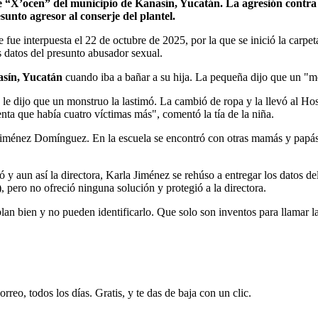
 “X’ocen” del municipio de Kanasín, Yucatán. La agresión contra l
nto agresor al conserje del plantel.
fue interpuesta el 22 de octubre de 2025, por la que se inició la carpe
s datos del presunto abusador sexual.
sín, Yucatán
cuando iba a bañar a su hija. La pequeña dijo que un "mo
 le dijo que un monstruo la lastimó. La cambió de ropa y la llevó al Ho
enta que había cuatro víctimas más", comentó la tía de la niña.
 Jiménez Domínguez. En la escuela se encontró con otras mamás y papás,
 aun así la directora, Karla Jiménez se rehúso a entregar los datos del 
 pero no ofreció ninguna solución y protegió a la directora.
an bien y no pueden identificarlo. Que solo son inventos para llamar la 
rreo, todos los días. Gratis, y te das de baja con un clic.