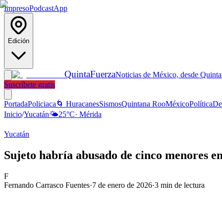
Impreso
Podcast
App
Edición
Quinta
Fuerza
Noticias de México, desde Quint
Suscríbete gratis
Portada
Policiaca
🌀 Huracanes
Sismos
Quintana Roo
México
Política
De
Inicio
/
Yucatán
🌤️
25
°C
·
Mérida
Yucatán
Sujeto habría abusado de cinco menores en
F
Fernando Carrasco Fuentes
·
7 de enero de 2026
·
3
min de lectura