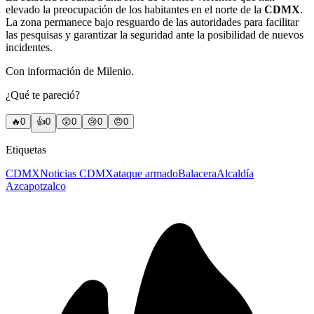
elevado la preocupación de los habitantes en el norte de la
CDMX
.
La zona permanece bajo resguardo de las autoridades para facilitar
las pesquisas y garantizar la seguridad ante la posibilidad de nuevos
incidentes.
Con información de Milenio.
¿Qué te pareció?
🔥
0
👍
0
😲
0
😢
0
😠
0
Etiquetas
CDMX
Noticias CDMX
ataque armado
Balacera
Alcaldía
Azcapotzalco