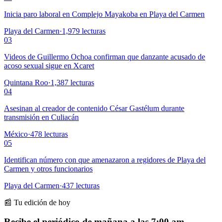
Inicia paro laboral en Complejo Mayakoba en Playa del Carmen
Playa del Carmen
·
1,979
lecturas
03
Videos de Guillermo Ochoa confirman que danzante acusado de
acoso sexual sigue en Xcaret
Quintana Roo
·
1,387
lecturas
04
Asesinan al creador de contenido César Gastélum durante
transmisión en Culiacán
México
·
478
lecturas
05
Identifican número con que amenazaron a regidores de Playa del
Carmen y otros funcionarios
Playa del Carmen
·
437
lecturas
📰 Tu edición de hoy
Recibe el periódico de mañana a las 7:00 am