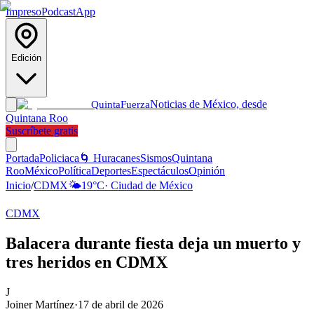
Impreso
Podcast
App
Edición
Noticias de México, desde
Quinta
Fuerza
Quintana Roo
Suscríbete gratis
Portada
Policiaca
🌀 Huracanes
Sismos
Quintana
Roo
México
Política
Deportes
Espectáculos
Opinión
Inicio
/
CDMX
🌤️
19
°C
·
Ciudad de México
CDMX
Balacera durante fiesta deja un muerto y
tres heridos en CDMX
J
Joiner Martínez
·
17 de abril de 2026