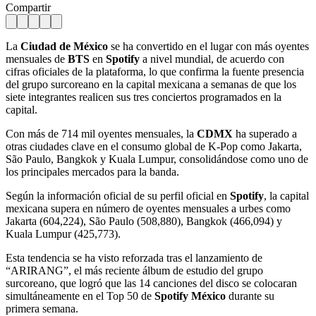
Compartir
La
Ciudad de México
se ha convertido en el lugar con más oyentes
mensuales de
BTS
en
Spotify
a nivel mundial, de acuerdo con
cifras oficiales de la plataforma, lo que confirma la fuente presencia
del grupo surcoreano en la capital mexicana a semanas de que los
siete integrantes realicen sus tres conciertos programados en la
capital.
Con más de 714 mil oyentes mensuales, la
CDMX
ha superado a
otras ciudades clave en el consumo global de K-Pop como Jakarta,
São Paulo, Bangkok y Kuala Lumpur, consolidándose como uno de
los principales mercados para la banda.
Según la información oficial de su perfil oficial en
Spotify
, la capital
mexicana supera en número de oyentes mensuales a urbes como
Jakarta (604,224), São Paulo (508,880), Bangkok (466,094) y
Kuala Lumpur (425,773).
Esta tendencia se ha visto reforzada tras el lanzamiento de
“ARIRANG”, el más reciente álbum de estudio del grupo
surcoreano, que logró que las 14 canciones del disco se colocaran
simultáneamente en el Top 50 de
Spotify
México
durante su
primera semana.