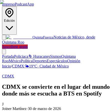
Impreso
Podcast
App
Edición
Noticias de México, desde
Quinta
Fuerza
Quintana Roo
Suscríbete gratis
Portada
Policiaca
🌀 Huracanes
Sismos
Quintana
Roo
México
Política
Deportes
Espectáculos
Opinión
Inicio
/
CDMX
🌤️
19
°C
·
Ciudad de México
CDMX
CDMX se convierte en el lugar del mundo
donde más se escucha a BTS en Spotify
J
Joiner Martínez
·
30 de marzo de 2026