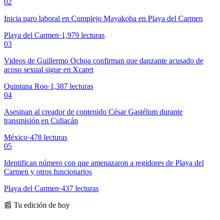
02
Inicia paro laboral en Complejo Mayakoba en Playa del Carmen
Playa del Carmen
·
1,979
lecturas
03
Videos de Guillermo Ochoa confirman que danzante acusado de
acoso sexual sigue en Xcaret
Quintana Roo
·
1,387
lecturas
04
Asesinan al creador de contenido César Gastélum durante
transmisión en Culiacán
México
·
478
lecturas
05
Identifican número con que amenazaron a regidores de Playa del
Carmen y otros funcionarios
Playa del Carmen
·
437
lecturas
📰 Tu edición de hoy