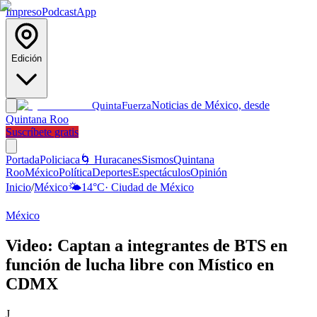
Impreso
Podcast
App
Edición
Noticias de México, desde
Quinta
Fuerza
Quintana Roo
Suscríbete gratis
Portada
Policiaca
🌀 Huracanes
Sismos
Quintana
Roo
México
Política
Deportes
Espectáculos
Opinión
Inicio
/
México
🌤️
14
°C
·
Ciudad de México
México
Video: Captan a integrantes de BTS en
función de lucha libre con Místico en
CDMX
J