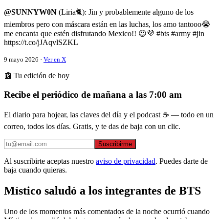
@SUNNYW0N
(Liria🐈): Jin y probablemente alguno de los
miembros pero con máscara están en las luchas, los amo tantooo😭
me encanta que estén disfrutando Mexico!! 😍💜 #bts #army #jin
https://t.co/jJAqvlSZKL
9 mayo 2026 ·
Ver en X
📰 Tu edición de hoy
Recibe el periódico de mañana a las 7:00 am
El diario para hojear, las claves del día y el podcast ☕ — todo en un
correo, todos los días. Gratis, y te das de baja con un clic.
Suscribirme
Al suscribirte aceptas nuestro
aviso de privacidad
. Puedes darte de
baja cuando quieras.
Místico saludó a los integrantes de BTS
Uno de los momentos más comentados de la noche ocurrió cuando