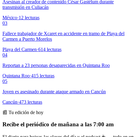
Asesinan al creador de contenido César Gastélum durante
transmisión en Culiacán
México
·
12
lecturas
03
Fallece trabajador de Xcaret en accidente en tramo de Playa del
Carmen a Puerto Morelos
Playa del Carmen
·
614
lecturas
04
Reportan a 23 personas desaparecidas en Quintana Roo
Quintana Roo
·
415
lecturas
05
Joven es asesinado durante ataque armado en Cancún
Cancún
·
473
lecturas
📰 Tu edición de hoy
Recibe el periódico de mañana a las 7:00 am
El diario para hojear, las claves del día y el podcast ☕ — todo en un