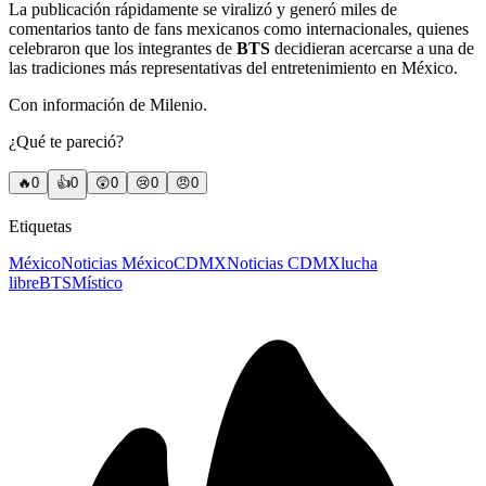
La publicación rápidamente se viralizó y generó miles de
comentarios tanto de fans mexicanos como internacionales, quienes
celebraron que los integrantes de
BTS
decidieran acercarse a una de
las tradiciones más representativas del entretenimiento en México.
Con información de Milenio.
¿Qué te pareció?
🔥
0
👍
0
😲
0
😢
0
😠
0
Etiquetas
México
Noticias México
CDMX
Noticias CDMX
lucha
libre
BTS
Místico