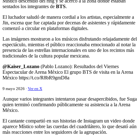
Místico descendió del ring y se acercó a la zona donde estaban
sentados los integrantes de
BTS
.
El luchador saludó de manera cordial a los artistas, especialmente a
Jin, escena que fue captada por decenas de asistentes y rápidamente
comenzó a circular en plataformas digitales.
Las imágenes mostraron a los músicos disfrutando relajadamente del
espectáculo, mientras el público reaccionaba emocionado al notar la
presencia de las estrellas internacionales en uno de los recintos más
tradicionales de la cultura popular mexicana.
@Kaiser_Lozano
(Pablo Lozano): Resultados del Viernes
Espectacular de Arena México El grupo BTS de visita en la Arena
México https://t.co/R8bR9gmD8a
9 mayo 2026 ·
Ver en X
Aunque varios integrantes intentaron pasar desapercibidos, fue Suga
quien terminó confirmando públicamente su asistencia a la Arena
México.
El cantante compartió en sus historias de Instagram un video donde
aparece Místico sobre las cuerdas del cuadrilátero, lo que desató aún
más reacciones entre los seguidores de la agrupación.