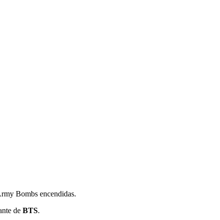
e Army Bombs encendidas.
ante de
BTS
.