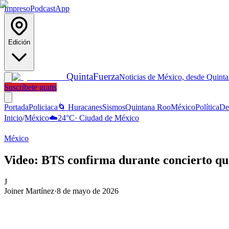
Impreso
Podcast
App
Edición
Quinta
Fuerza
Noticias de México, desde Quint
Suscríbete gratis
Portada
Policiaca
🌀 Huracanes
Sismos
Quintana Roo
México
Política
De
Inicio
/
México
☁️
24
°C
·
Ciudad de México
México
Video: BTS confirma durante concierto qu
J
Joiner Martínez
·
8 de mayo de 2026