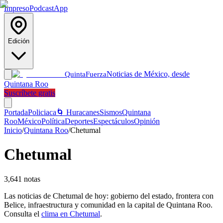
Impreso
Podcast
App
Edición
Noticias de México, desde
Quinta
Fuerza
Quintana Roo
Suscríbete gratis
Portada
Policiaca
🌀 Huracanes
Sismos
Quintana
Roo
México
Política
Deportes
Espectáculos
Opinión
Inicio
/
Quintana Roo
/
Chetumal
Chetumal
3,641
notas
Las noticias de Chetumal de hoy: gobierno del estado, frontera con
Belice, infraestructura y comunidad en la capital de Quintana Roo.
Consulta el
clima en Chetumal
.