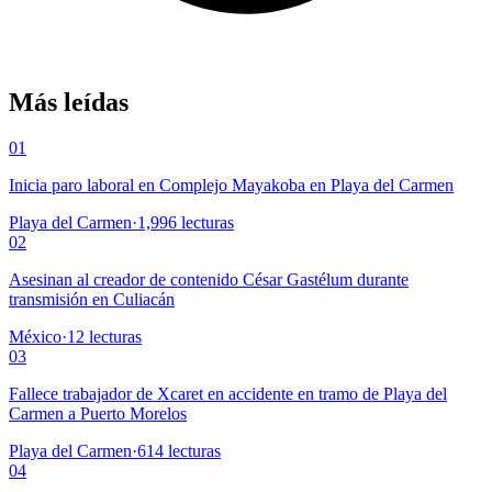
Más leídas
01
Inicia paro laboral en Complejo Mayakoba en Playa del Carmen
Playa del Carmen
·
1,996
lecturas
02
Asesinan al creador de contenido César Gastélum durante
transmisión en Culiacán
México
·
12
lecturas
03
Fallece trabajador de Xcaret en accidente en tramo de Playa del
Carmen a Puerto Morelos
Playa del Carmen
·
614
lecturas
04