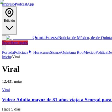
Impreso
Podcast
App
Edición
Quinta
Fuerza
Noticias de México, desde Quint
Suscríbete gratis
Portada
Policiaca
🌀 Huracanes
Sismos
Quintana Roo
México
Política
De
Inicio
/
Viral
Viral
12,431
notas
Viral
Video: Adulta mayor de 81 años viaja a Senegal para
Hace 5 días