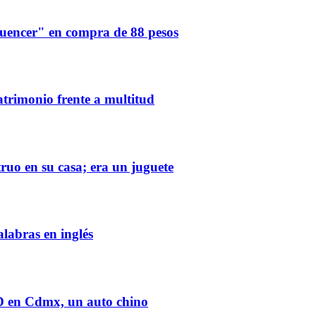
luencer" en compra de 88 pesos
atrimonio frente a multitud
ruo en su casa; era un juguete
abras en inglés
YD en Cdmx, un auto chino