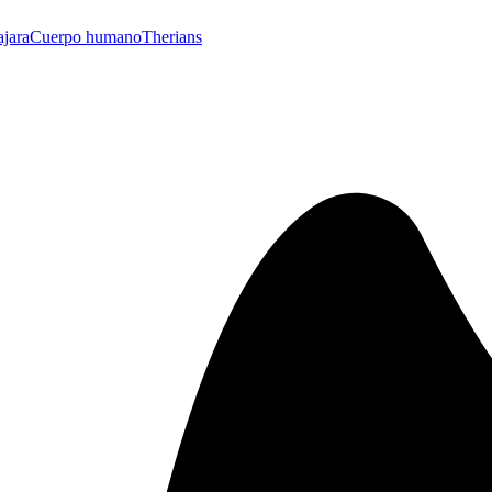
ajara
Cuerpo humano
Therians