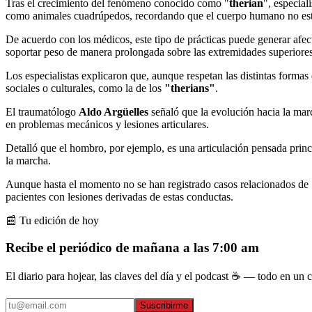
Tras el crecimiento del fenómeno conocido como "
therian
", especial
como animales cuadrúpedos, recordando que el cuerpo humano no está 
De acuerdo con los médicos, este tipo de prácticas puede generar afe
soportar peso de manera prolongada sobre las extremidades superiores
Los especialistas explicaron que, aunque respetan las distintas forma
sociales o culturales, como la de los
"therians"
.
El traumatólogo
Aldo Argüelles
señaló que la evolución hacia la marc
en problemas mecánicos y lesiones articulares.
Detalló que el hombro, por ejemplo, es una articulación pensada princi
la marcha.
Aunque hasta el momento no se han registrado casos relacionados de "th
pacientes con lesiones derivadas de estas conductas.
📰 Tu edición de hoy
Recibe el periódico de mañana a las 7:00 am
El diario para hojear, las claves del día y el podcast ☕ — todo en un co
Suscribirme