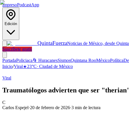
Impreso
Podcast
App
Edición
Quinta
Fuerza
Noticias de México, desde Quint
Suscríbete gratis
Portada
Policiaca
🌀 Huracanes
Sismos
Quintana Roo
México
Política
De
Inicio
/
Viral
☀️
23
°C
·
Ciudad de México
Viral
Traumatólogos advierten que ser "therian"
C
Carlos Espejel
·
20 de febrero de 2026
·
3
min de lectura