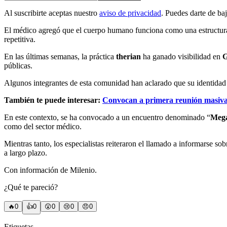
Al suscribirte aceptas nuestro
aviso de privacidad
. Puedes darte de ba
El médico agregó que el cuerpo humano funciona como una estructura a
repetitiva.
En las últimas semanas, la práctica
therian
ha ganado visibilidad en
G
públicas.
Algunos integrantes de esta comunidad han aclarado que su identidad no
También te puede interesar:
Convocan a primera reunión masiva
En este contexto, se ha convocado a un encuentro denominado “
Mega
como del sector médico.
Mientras tanto, los especialistas reiteraron el llamado a informarse sob
a largo plazo.
Con información de Milenio.
¿Qué te pareció?
🔥
0
👍
0
😲
0
😢
0
😠
0
Etiquetas