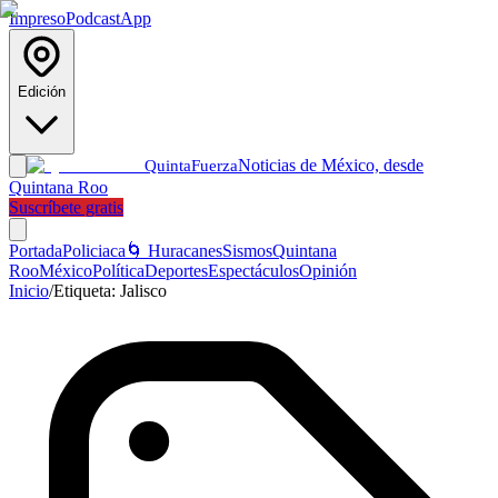
Impreso
Podcast
App
Edición
Noticias de México, desde
Quinta
Fuerza
Quintana Roo
Suscríbete gratis
Portada
Policiaca
🌀 Huracanes
Sismos
Quintana
Roo
México
Política
Deportes
Espectáculos
Opinión
Inicio
/
Etiqueta:
Jalisco