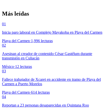
Más leídas
01
Inicia paro laboral en Complejo Mayakoba en Playa del Carmen
Playa del Carmen
·
1,996
lecturas
02
Asesinan al creador de contenido César Gastélum durante
transmisión en Culiacán
México
·
12
lecturas
03
Fallece trabajador de Xcaret en accidente en tramo de Playa del
Carmen a Puerto Morelos
Playa del Carmen
·
614
lecturas
04
Reportan a 23 personas desaparecidas en Quintana Roo