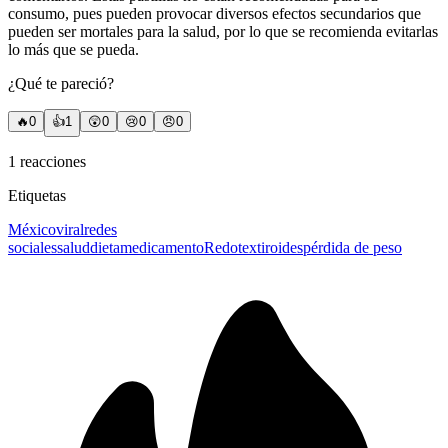
consumo, pues pueden provocar diversos efectos secundarios que
pueden ser mortales para la salud, por lo que se recomienda evitarlas
lo más que se pueda.
¿Qué te pareció?
🔥
0
👍
1
😲
0
😢
0
😠
0
1
reacciones
Etiquetas
México
viral
redes
sociales
salud
dieta
medicamento
Redotex
tiroides
pérdida de peso