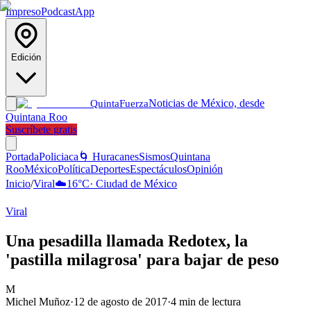
Impreso
Podcast
App
Edición
Noticias de México, desde
Quinta
Fuerza
Quintana Roo
Suscríbete gratis
Portada
Policiaca
🌀 Huracanes
Sismos
Quintana
Roo
México
Política
Deportes
Espectáculos
Opinión
Inicio
/
Viral
☁️
16
°C
·
Ciudad de México
Viral
Una pesadilla llamada Redotex, la
'pastilla milagrosa' para bajar de peso
M
Michel Muñoz
·
12 de agosto de 2017
·
4
min de lectura