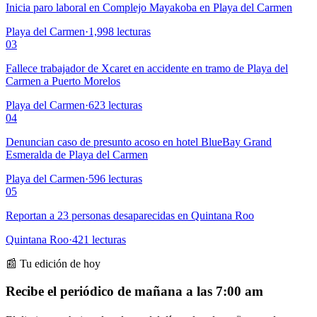
Inicia paro laboral en Complejo Mayakoba en Playa del Carmen
Playa del Carmen
·
1,998
lecturas
03
Fallece trabajador de Xcaret en accidente en tramo de Playa del
Carmen a Puerto Morelos
Playa del Carmen
·
623
lecturas
04
Denuncian caso de presunto acoso en hotel BlueBay Grand
Esmeralda de Playa del Carmen
Playa del Carmen
·
596
lecturas
05
Reportan a 23 personas desaparecidas en Quintana Roo
Quintana Roo
·
421
lecturas
📰 Tu edición de hoy
Recibe el periódico de mañana a las 7:00 am