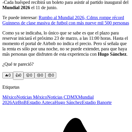
-Cada huésped recibirá un boleto para asistir al partido inaugural del
Mundial 2026
el 11 de junio.
Te puede interesar:
Rumbo al Mundial 2026, Cdmx rompe récord
Guinness de clase masiva de futbol con más nueve mil 500 personas
Como ya se indicaba, lo único que se sabe es que el plazo para
reservar iniciará el próximo 23 de marzo, a las 11:00 horas. Hasta el
momento el portal de Airbnb no indica el precio. Pero sí señala que
la renta es sólo por una noche, no se puede extender, para que haya
más personas que disfruten de esta experiencia con
Hugo Sánchez
.
¿Qué te pareció?
🔥
0
👍
0
😲
0
😢
0
😠
0
Etiquetas
México
Noticias México
Noticias CDMX
Mundial
2026
AirBnB
Estadio Azteca
Hugo Sánchez
Estadio Banorte