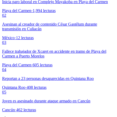
Inicia paro laboral en Complejo Mayakoba en Playa del Carmen
Playa del Carmen
·
1,994
lecturas
02
Asesinan al creador de contenido César Gastélum durante
transmisión en Culiacán
México
·
12
lecturas
03
Fallece trabajador de Xcaret en accidente en tramo de Playa del
Carmen a Puerto Morelos
Playa del Carmen
·
605
lecturas
04
Reportan a 23 personas desaparecidas en Quintana Roo
Quintana Roo
·
408
lecturas
05
Joven es asesinado durante ataque armado en Cancún
Cancún
·
462
lecturas