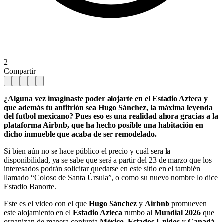
2
Compartir
¿Alguna vez imaginaste poder alojarte en el Estadio Azteca y
que además tu anfitrión sea Hugo Sánchez, la máxima leyenda
del futbol mexicano? Pues eso es una realidad ahora gracias a la
plataforma Airbnb, que ha hecho posible una habitación en
dicho inmueble que acaba de ser remodelado.
Si bien aún no se hace público el precio y cuál sera la
disponibilidad, ya se sabe que será a partir del 23 de marzo que los
interesados podrán solicitar quedarse en este sitio en el también
llamado “Coloso de Santa Úrsula”, o como su nuevo nombre lo dice
Estadio Banorte.
Este es el video con el que
Hugo Sánchez
y
Airbnb
promueven
este alojamiento en el
Estadio Azteca
rumbo al
Mundial 2026
que
organizan de manera conjunta
México
,
Estados Unidos
y
Canadá
.