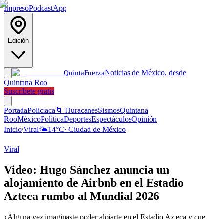
Impreso
Podcast
App
Edición
Noticias de México, desde
Quinta
Fuerza
Quintana Roo
Suscríbete gratis
Portada
Policiaca
🌀 Huracanes
Sismos
Quintana
Roo
México
Política
Deportes
Espectáculos
Opinión
Inicio
/
Viral
🌤️
14
°C
·
Ciudad de México
Viral
Video: Hugo Sánchez anuncia un
alojamiento de Airbnb en el Estadio
Azteca rumbo al Mundial 2026
¿Alguna vez imaginaste poder alojarte en el Estadio Azteca y que