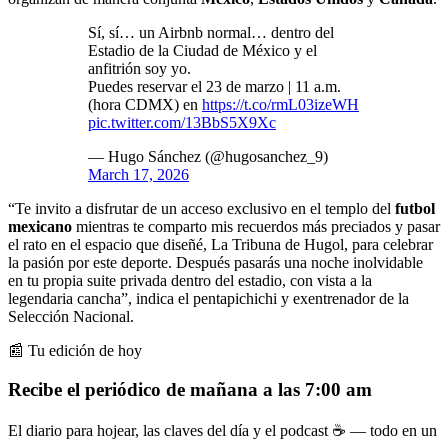
Sí, sí… un Airbnb normal… dentro del
Estadio de la Ciudad de México y el
anfitrión soy yo.
Puedes reservar el 23 de marzo | 11 a.m.
(hora CDMX) en
https://t.co/rmL03izeWH
pic.twitter.com/13BbS5X9Xc
— Hugo Sánchez (@hugosanchez_9)
March 17, 2026
“Te invito a disfrutar de un acceso exclusivo en el templo del
futbol
mexicano
mientras te comparto mis recuerdos más preciados y pasar
el rato en el espacio que diseñé, La Tribuna de Hugol, para celebrar
la pasión por este deporte. Después pasarás una noche inolvidable
en tu propia suite privada dentro del estadio, con vista a la
legendaria cancha”, indica el pentapichichi y exentrenador de la
Selección Nacional.
📰 Tu edición de hoy
Recibe el periódico de mañana a las 7:00 am
El diario para hojear, las claves del día y el podcast ☕ — todo en un