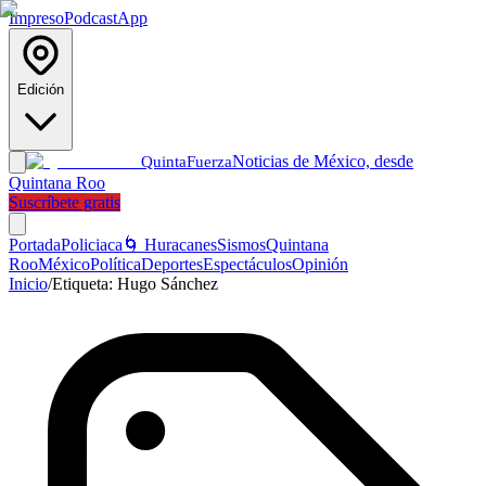
Impreso
Podcast
App
Edición
Noticias de México, desde
Quinta
Fuerza
Quintana Roo
Suscríbete gratis
Portada
Policiaca
🌀 Huracanes
Sismos
Quintana
Roo
México
Política
Deportes
Espectáculos
Opinión
Inicio
/
Etiqueta:
Hugo Sánchez