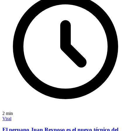
2
min
Viral
El peruano Juan Reynoso es el nuevo técnico del