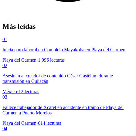
Más leídas
01
Inicia paro laboral en Complejo Mayakoba en Playa del Carmen
Playa del Carmen
·
1,996
lecturas
02
Asesinan al creador de contenido César Gastélum durante
transmisión en Culiacán
México
·
12
lecturas
03
Fallece trabajador de Xcaret en accidente en tramo de Playa del
Carmen a Puerto Morelos
Playa del Carmen
·
614
lecturas
04