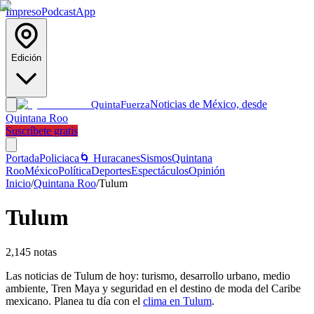
Impreso
Podcast
App
Edición
Noticias de México, desde
Quinta
Fuerza
Quintana Roo
Suscríbete gratis
Portada
Policiaca
🌀 Huracanes
Sismos
Quintana
Roo
México
Política
Deportes
Espectáculos
Opinión
Inicio
/
Quintana Roo
/
Tulum
Tulum
2,145
notas
Las noticias de Tulum de hoy: turismo, desarrollo urbano, medio
ambiente, Tren Maya y seguridad en el destino de moda del Caribe
mexicano. Planea tu día con el
clima en Tulum
.