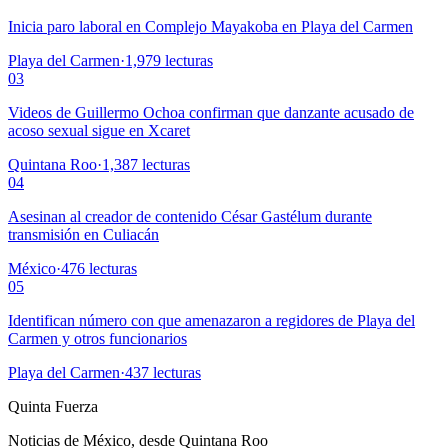
Inicia paro laboral en Complejo Mayakoba en Playa del Carmen
Playa del Carmen
·
1,979
lecturas
03
Videos de Guillermo Ochoa confirman que danzante acusado de
acoso sexual sigue en Xcaret
Quintana Roo
·
1,387
lecturas
04
Asesinan al creador de contenido César Gastélum durante
transmisión en Culiacán
México
·
476
lecturas
05
Identifican número con que amenazaron a regidores de Playa del
Carmen y otros funcionarios
Playa del Carmen
·
437
lecturas
Quinta Fuerza
Noticias de México, desde Quintana Roo