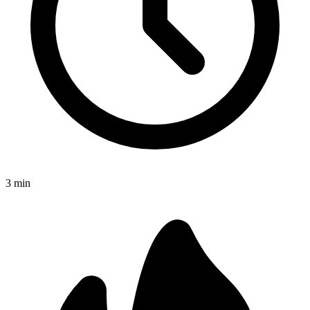
3
min