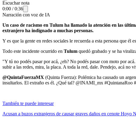
Escuchar nota
0:00
/
0:36
Narración con voz de IA
Un caso de racismo en Tulum ha llamado la atención en las última
extranjero ha indignado a muchas personas.
Y es que la gente en redes sociales le recuerda a esta persona que él e
Todo este incidente ocurrido en
Tulum
quedó grabado y se ha viraliza
"Y tú no podés pasar por acá, ¿eh? No podés pasar con moto por acá. N
subir a las redes, mira, la placa. A toda la red, dale. Pendejo, acá no v
@QuintaFuerzaMX
(Quinta Fuerza): Polémica ha causado un argent
insultarlos. El extraño es él. ¿Qué tal? @INAMI_mx #QuintanaRoo 
También te puede interesar
Acusan a buzos extranjeros de causar graves daños en cenote Hoyo 