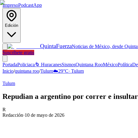
Impreso
Podcast
App
Edición
Quinta
Fuerza
Noticias de México, desde Quint
Suscríbete gratis
Portada
Policiaca
🌀 Huracanes
Sismos
Quintana Roo
México
Política
De
Inicio
/
quintana roo
/
Tulum
☁️
29
°C
·
Tulum
Tulum
Repudian a argentino por correr e insulta
R
Redacción
·
10 de mayo de 2026