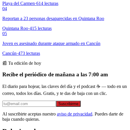
Playa del Carmen
·
614
lecturas
04
Reportan a 23 personas desaparecidas en Quintana Roo
Quintana Roo
·
415
lecturas
05
Joven es asesinado durante ataque armado en Cancún
Cancún
·
473
lecturas
📰 Tu edición de hoy
Recibe el periódico de mañana a las 7:00 am
El diario para hojear, las claves del día y el podcast ☕ — todo en un
correo, todos los días. Gratis, y te das de baja con un clic.
Suscribirme
Al suscribirte aceptas nuestro
aviso de privacidad
. Puedes darte de
baja cuando quieras.