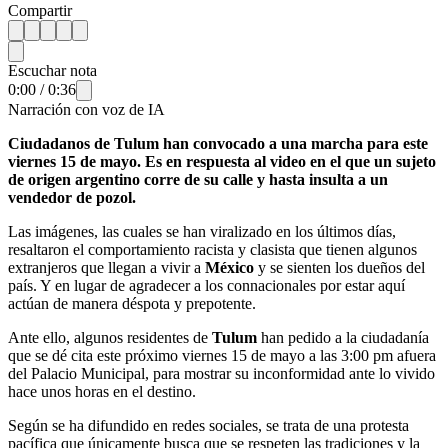
Compartir
Escuchar nota
0:00
/
0:36
Narración con voz de IA
Ciudadanos de Tulum han convocado a una marcha para este
viernes 15 de mayo. Es en respuesta al video en el que un sujeto
de origen argentino corre de su calle y hasta insulta a un
vendedor de pozol.
Las imágenes, las cuales se han viralizado en los últimos días,
resaltaron el comportamiento racista y clasista que tienen algunos
extranjeros que llegan a vivir a
México
y se sienten los dueños del
país. Y en lugar de agradecer a los connacionales por estar aquí
actúan de manera déspota y prepotente.
Ante ello, algunos residentes de
Tulum
han pedido a la ciudadanía
que se dé cita este próximo viernes 15 de mayo a las 3:00 pm afuera
del Palacio Municipal, para mostrar su inconformidad ante lo vivido
hace unos horas en el destino.
Según se ha difundido en redes sociales, se trata de una protesta
pacífica que únicamente busca que se respeten las tradiciones y la