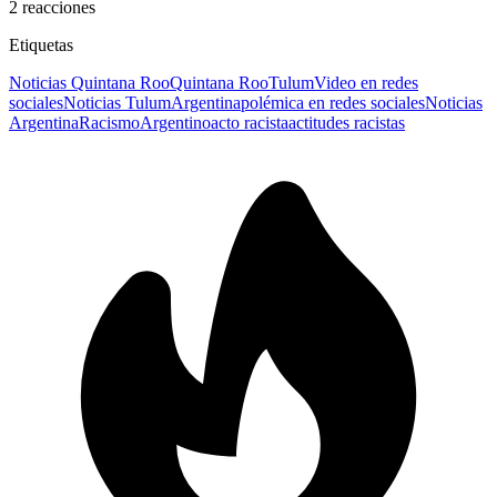
2
reacciones
Etiquetas
Noticias Quintana Roo
Quintana Roo
Tulum
Video en redes
sociales
Noticias Tulum
Argentina
polémica en redes sociales
Noticias
Argentina
Racismo
Argentino
acto racista
actitudes racistas