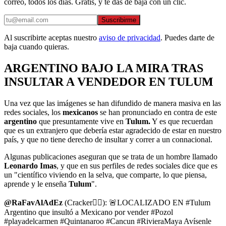
correo, todos los días. Gratis, y te das de baja con un clic.
Suscribirme
Al suscribirte aceptas nuestro
aviso de privacidad
. Puedes darte de
baja cuando quieras.
ARGENTINO BAJO LA MIRA TRAS
INSULTAR A VENDEDOR EN TULUM
Una vez que las imágenes se han difundido de manera masiva en las
redes sociales, los
mexicanos
se han pronunciado en contra de este
argentino
que presuntamente vive en
Tulum.
Y es que recuerdan
que es un extranjero que debería estar agradecido de estar en nuestro
país, y que no tiene derecho de insultar y correr a un connacional.
Algunas publicaciones aseguran que se trata de un hombre llamado
Leonardo Imas
, y que en sus perfiles de redes sociales dice que es
un "científico viviendo en la selva, que comparte, lo que piensa,
aprende y le enseña
Tulum
".
@RaFavAlAdEz
(Cracker🏴‍☠️): 🚨LOCALIZADO EN #Tulum
Argentino que insultó a Mexicano por vender #Pozol
#playadelcarmen #Quintanaroo #Cancun #RivieraMaya Avísenle