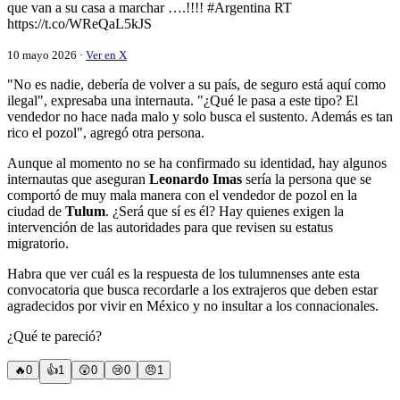
que van a su casa a marchar ….!!!! #Argentina RT
https://t.co/WReQaL5kJS
10 mayo 2026 ·
Ver en X
"No es nadie, debería de volver a su país, de seguro está aquí como
ilegal", expresaba una internauta. "¿Qué le pasa a este tipo? El
vendedor no hace nada malo y solo busca el sustento. Además es tan
rico el pozol", agregó otra persona.
Aunque al momento no se ha confirmado su identidad, hay algunos
internautas que aseguran
Leonardo Imas
sería la persona que se
comportó de muy mala manera con el vendedor de pozol en la
ciudad de
Tulum
. ¿Será que sí es él? Hay quienes exigen la
intervención de las autoridades para que revisen su estatus
migratorio.
Habra que ver cuál es la respuesta de los tulumnenses ante esta
convocatoria que busca recordarle a los extrajeros que deben estar
agradecidos por vivir en México y no insultar a los connacionales.
¿Qué te pareció?
🔥
0
👍
1
😲
0
😢
0
😠
1