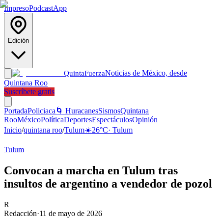
Impreso
Podcast
App
Edición
Noticias de México, desde
Quinta
Fuerza
Quintana Roo
Suscríbete gratis
Portada
Policiaca
🌀 Huracanes
Sismos
Quintana
Roo
México
Política
Deportes
Espectáculos
Opinión
Inicio
/
quintana roo
/
Tulum
☀️
26
°C
·
Tulum
Tulum
Convocan a marcha en Tulum tras
insultos de argentino a vendedor de pozol
R
Redacción
·
11 de mayo de 2026